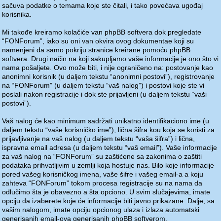
sačuva podatke o temama koje ste čitali, i tako povećava ugođaj
korisnika.
Mi takođe kreiramo kolačiće van phpBB softvera dok pregledate
“FONForum”, iako su oni van okvira ovog dokumentae koji su
namenjeni da samo pokriju stranice kreirane pomoću phpBB
softvera. Drugi način na koji sakupljamo vaše informacije je ono što vi
nama pošaljete. Ovo može biti, i nije ograničeno na: postovanje kao
anonimni korisnik (u daljem tekstu “anonimni postovi”), registrovanje
na “FONForum” (u daljem tekstu “vaš nalog”) i postovi koje ste vi
poslali nakon registracije i dok ste prijavljeni (u daljem tekstu “vaši
postovi”).
Vaš nalog će kao minimum sadržati unikatno identifikaciono ime (u
daljem tekstu “vaše korisničko ime”), lična šifra kou koja se koristi za
prijavljivanje na vaš nalog (u daljem tekstu “vaša šifra”) i lična,
ispravna email adresa (u daljem tekstu “vaš email”). Vaše informacije
za vaš nalog na “FONForum” su zaštićene sa zakonima o zaštiti
podataka prihvatljivim u zemlji koja hostuje nas. Bilo koje informacije
pored vašeg korisničkog imena, vaše šifre i vašeg email-a a koju
zahteva “FONForum” tokom procesa registracije su na nama da
odlučimo šta je obavezno a šta opciono. U svim slučajevima, imate
opciju da izaberete koje će informacije biti javno prikazane. Dalje, sa
vašim nalogom, imate opciju opcionog ulaza i izlaza automatski
generisanih email-ova generisanih phpBB softverom.