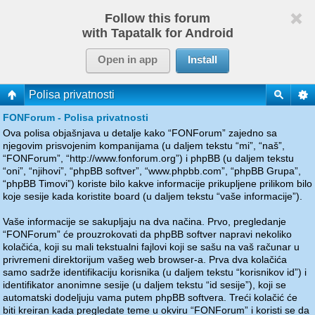
Follow this forum
with Tapatalk for Android
Open in app
Install
Polisa privatnosti
FONForum - Polisa privatnosti
Ova polisa objašnjava u detalje kako “FONForum” zajedno sa
njegovim prisvojenim kompanijama (u daljem tekstu “mi”, “naš”,
“FONForum”, “http://www.fonforum.org”) i phpBB (u daljem tekstu
“oni”, “njihovi”, “phpBB softver”, “www.phpbb.com”, “phpBB Grupa”,
“phpBB Timovi”) koriste bilo kakve informacije prikupljene prilikom bilo
koje sesije kada koristite board (u daljem tekstu “vaše informacije”).
Vaše informacije se sakupljaju na dva načina. Prvo, pregledanje
“FONForum” će prouzrokovati da phpBB softver napravi nekoliko
kolačića, koji su mali tekstualni fajlovi koji se sašu na vaš računar u
privremeni direktorijum vašeg web browser-a. Prva dva kolačića
samo sadrže identifikaciju korisnika (u daljem tekstu “korisnikov id”) i
identifikator anonimne sesije (u daljem tekstu “id sesije”), koji se
automatski dodeljuju vama putem phpBB softvera. Treći kolačić će
biti kreiran kada pregledate teme u okviru “FONForum” i koristi se da