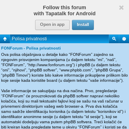
Follow this forum
with Tapatalk for Android
Open in app
Install
Polisa privatnosti
FONForum - Polisa privatnosti
Ova polisa objašnjava u detalje kako “FONForum” zajedno sa
njegovim prisvojenim kompanijama (u daljem tekstu “mi”, “naš”,
“FONForum”, “http://www.fonforum.org”) i phpBB (u daljem tekstu
“oni”, “njihovi”, “phpBB softver”, “www.phpbb.com”, “phpBB Grupa”,
“phpBB Timovi”) koriste bilo kakve informacije prikupljene prilikom bilo
koje sesije kada koristite board (u daljem tekstu “vaše informacije”).
Vaše informacije se sakupljaju na dva načina. Prvo, pregledanje
“FONForum” će prouzrokovati da phpBB softver napravi nekoliko
kolačića, koji su mali tekstualni fajlovi koji se sašu na vaš računar u
privremeni direktorijum vašeg web browser-a. Prva dva kolačića
samo sadrže identifikaciju korisnika (u daljem tekstu “korisnikov id”) i
identifikator anonimne sesije (u daljem tekstu “id sesije”), koji se
automatski dodeljuju vama putem phpBB softvera. Treći kolačić će
biti kreiran kada pregledate teme u okviru “FONForum” i koristi se da