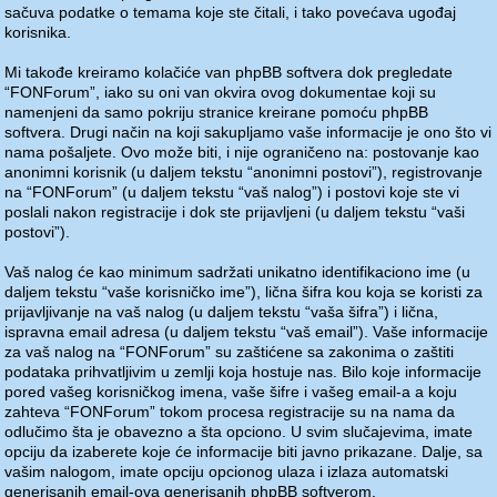
sačuva podatke o temama koje ste čitali, i tako povećava ugođaj
korisnika.
Mi takođe kreiramo kolačiće van phpBB softvera dok pregledate
“FONForum”, iako su oni van okvira ovog dokumentae koji su
namenjeni da samo pokriju stranice kreirane pomoću phpBB
softvera. Drugi način na koji sakupljamo vaše informacije je ono što vi
nama pošaljete. Ovo može biti, i nije ograničeno na: postovanje kao
anonimni korisnik (u daljem tekstu “anonimni postovi”), registrovanje
na “FONForum” (u daljem tekstu “vaš nalog”) i postovi koje ste vi
poslali nakon registracije i dok ste prijavljeni (u daljem tekstu “vaši
postovi”).
Vaš nalog će kao minimum sadržati unikatno identifikaciono ime (u
daljem tekstu “vaše korisničko ime”), lična šifra kou koja se koristi za
prijavljivanje na vaš nalog (u daljem tekstu “vaša šifra”) i lična,
ispravna email adresa (u daljem tekstu “vaš email”). Vaše informacije
za vaš nalog na “FONForum” su zaštićene sa zakonima o zaštiti
podataka prihvatljivim u zemlji koja hostuje nas. Bilo koje informacije
pored vašeg korisničkog imena, vaše šifre i vašeg email-a a koju
zahteva “FONForum” tokom procesa registracije su na nama da
odlučimo šta je obavezno a šta opciono. U svim slučajevima, imate
opciju da izaberete koje će informacije biti javno prikazane. Dalje, sa
vašim nalogom, imate opciju opcionog ulaza i izlaza automatski
generisanih email-ova generisanih phpBB softverom.