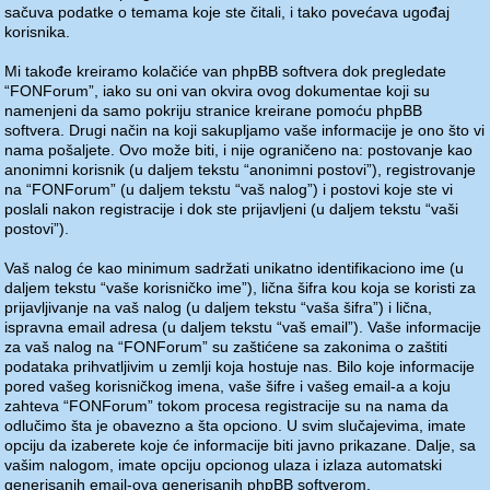
sačuva podatke o temama koje ste čitali, i tako povećava ugođaj
korisnika.
Mi takođe kreiramo kolačiće van phpBB softvera dok pregledate
“FONForum”, iako su oni van okvira ovog dokumentae koji su
namenjeni da samo pokriju stranice kreirane pomoću phpBB
softvera. Drugi način na koji sakupljamo vaše informacije je ono što vi
nama pošaljete. Ovo može biti, i nije ograničeno na: postovanje kao
anonimni korisnik (u daljem tekstu “anonimni postovi”), registrovanje
na “FONForum” (u daljem tekstu “vaš nalog”) i postovi koje ste vi
poslali nakon registracije i dok ste prijavljeni (u daljem tekstu “vaši
postovi”).
Vaš nalog će kao minimum sadržati unikatno identifikaciono ime (u
daljem tekstu “vaše korisničko ime”), lična šifra kou koja se koristi za
prijavljivanje na vaš nalog (u daljem tekstu “vaša šifra”) i lična,
ispravna email adresa (u daljem tekstu “vaš email”). Vaše informacije
za vaš nalog na “FONForum” su zaštićene sa zakonima o zaštiti
podataka prihvatljivim u zemlji koja hostuje nas. Bilo koje informacije
pored vašeg korisničkog imena, vaše šifre i vašeg email-a a koju
zahteva “FONForum” tokom procesa registracije su na nama da
odlučimo šta je obavezno a šta opciono. U svim slučajevima, imate
opciju da izaberete koje će informacije biti javno prikazane. Dalje, sa
vašim nalogom, imate opciju opcionog ulaza i izlaza automatski
generisanih email-ova generisanih phpBB softverom.