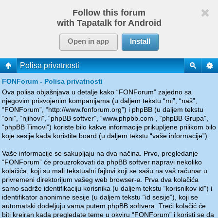
Follow this forum
with Tapatalk for Android
Open in app
Install
Polisa privatnosti
FONForum - Polisa privatnosti
Ova polisa objašnjava u detalje kako “FONForum” zajedno sa
njegovim prisvojenim kompanijama (u daljem tekstu “mi”, “naš”,
“FONForum”, “http://www.fonforum.org”) i phpBB (u daljem tekstu
“oni”, “njihovi”, “phpBB softver”, “www.phpbb.com”, “phpBB Grupa”,
“phpBB Timovi”) koriste bilo kakve informacije prikupljene prilikom bilo
koje sesije kada koristite board (u daljem tekstu “vaše informacije”).
Vaše informacije se sakupljaju na dva načina. Prvo, pregledanje
“FONForum” će prouzrokovati da phpBB softver napravi nekoliko
kolačića, koji su mali tekstualni fajlovi koji se sašu na vaš računar u
privremeni direktorijum vašeg web browser-a. Prva dva kolačića
samo sadrže identifikaciju korisnika (u daljem tekstu “korisnikov id”) i
identifikator anonimne sesije (u daljem tekstu “id sesije”), koji se
automatski dodeljuju vama putem phpBB softvera. Treći kolačić će
biti kreiran kada pregledate teme u okviru “FONForum” i koristi se da