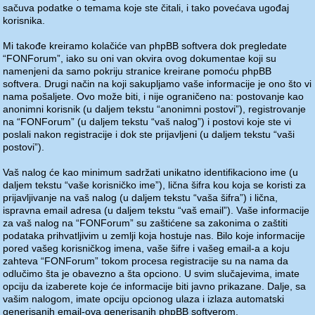
sačuva podatke o temama koje ste čitali, i tako povećava ugođaj
korisnika.
Mi takođe kreiramo kolačiće van phpBB softvera dok pregledate
“FONForum”, iako su oni van okvira ovog dokumentae koji su
namenjeni da samo pokriju stranice kreirane pomoću phpBB
softvera. Drugi način na koji sakupljamo vaše informacije je ono što vi
nama pošaljete. Ovo može biti, i nije ograničeno na: postovanje kao
anonimni korisnik (u daljem tekstu “anonimni postovi”), registrovanje
na “FONForum” (u daljem tekstu “vaš nalog”) i postovi koje ste vi
poslali nakon registracije i dok ste prijavljeni (u daljem tekstu “vaši
postovi”).
Vaš nalog će kao minimum sadržati unikatno identifikaciono ime (u
daljem tekstu “vaše korisničko ime”), lična šifra kou koja se koristi za
prijavljivanje na vaš nalog (u daljem tekstu “vaša šifra”) i lična,
ispravna email adresa (u daljem tekstu “vaš email”). Vaše informacije
za vaš nalog na “FONForum” su zaštićene sa zakonima o zaštiti
podataka prihvatljivim u zemlji koja hostuje nas. Bilo koje informacije
pored vašeg korisničkog imena, vaše šifre i vašeg email-a a koju
zahteva “FONForum” tokom procesa registracije su na nama da
odlučimo šta je obavezno a šta opciono. U svim slučajevima, imate
opciju da izaberete koje će informacije biti javno prikazane. Dalje, sa
vašim nalogom, imate opciju opcionog ulaza i izlaza automatski
generisanih email-ova generisanih phpBB softverom.