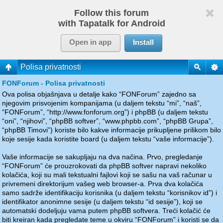
Follow this forum
with Tapatalk for Android
Open in app
Install
Polisa privatnosti
FONForum - Polisa privatnosti
Ova polisa objašnjava u detalje kako “FONForum” zajedno sa
njegovim prisvojenim kompanijama (u daljem tekstu “mi”, “naš”,
“FONForum”, “http://www.fonforum.org”) i phpBB (u daljem tekstu
“oni”, “njihovi”, “phpBB softver”, “www.phpbb.com”, “phpBB Grupa”,
“phpBB Timovi”) koriste bilo kakve informacije prikupljene prilikom bilo
koje sesije kada koristite board (u daljem tekstu “vaše informacije”).
Vaše informacije se sakupljaju na dva načina. Prvo, pregledanje
“FONForum” će prouzrokovati da phpBB softver napravi nekoliko
kolačića, koji su mali tekstualni fajlovi koji se sašu na vaš računar u
privremeni direktorijum vašeg web browser-a. Prva dva kolačića
samo sadrže identifikaciju korisnika (u daljem tekstu “korisnikov id”) i
identifikator anonimne sesije (u daljem tekstu “id sesije”), koji se
automatski dodeljuju vama putem phpBB softvera. Treći kolačić će
biti kreiran kada pregledate teme u okviru “FONForum” i koristi se da