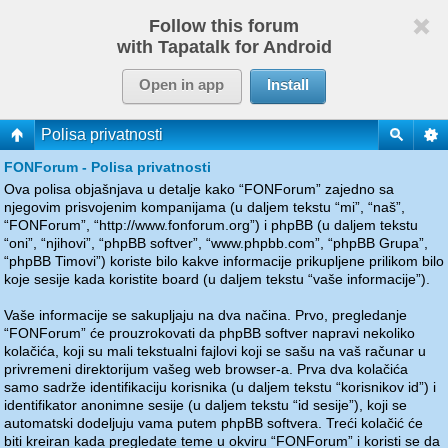
Follow this forum
with Tapatalk for Android
Open in app
Install
Polisa privatnosti
FONForum - Polisa privatnosti
Ova polisa objašnjava u detalje kako “FONForum” zajedno sa
njegovim prisvojenim kompanijama (u daljem tekstu “mi”, “naš”,
“FONForum”, “http://www.fonforum.org”) i phpBB (u daljem tekstu
“oni”, “njihovi”, “phpBB softver”, “www.phpbb.com”, “phpBB Grupa”,
“phpBB Timovi”) koriste bilo kakve informacije prikupljene prilikom bilo
koje sesije kada koristite board (u daljem tekstu “vaše informacije”).
Vaše informacije se sakupljaju na dva načina. Prvo, pregledanje
“FONForum” će prouzrokovati da phpBB softver napravi nekoliko
kolačića, koji su mali tekstualni fajlovi koji se sašu na vaš računar u
privremeni direktorijum vašeg web browser-a. Prva dva kolačića
samo sadrže identifikaciju korisnika (u daljem tekstu “korisnikov id”) i
identifikator anonimne sesije (u daljem tekstu “id sesije”), koji se
automatski dodeljuju vama putem phpBB softvera. Treći kolačić će
biti kreiran kada pregledate teme u okviru “FONForum” i koristi se da