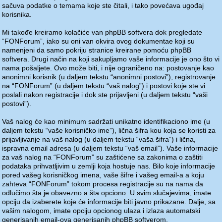
sačuva podatke o temama koje ste čitali, i tako povećava ugođaj
korisnika.
Mi takođe kreiramo kolačiće van phpBB softvera dok pregledate
“FONForum”, iako su oni van okvira ovog dokumentae koji su
namenjeni da samo pokriju stranice kreirane pomoću phpBB
softvera. Drugi način na koji sakupljamo vaše informacije je ono što vi
nama pošaljete. Ovo može biti, i nije ograničeno na: postovanje kao
anonimni korisnik (u daljem tekstu “anonimni postovi”), registrovanje
na “FONForum” (u daljem tekstu “vaš nalog”) i postovi koje ste vi
poslali nakon registracije i dok ste prijavljeni (u daljem tekstu “vaši
postovi”).
Vaš nalog će kao minimum sadržati unikatno identifikaciono ime (u
daljem tekstu “vaše korisničko ime”), lična šifra kou koja se koristi za
prijavljivanje na vaš nalog (u daljem tekstu “vaša šifra”) i lična,
ispravna email adresa (u daljem tekstu “vaš email”). Vaše informacije
za vaš nalog na “FONForum” su zaštićene sa zakonima o zaštiti
podataka prihvatljivim u zemlji koja hostuje nas. Bilo koje informacije
pored vašeg korisničkog imena, vaše šifre i vašeg email-a a koju
zahteva “FONForum” tokom procesa registracije su na nama da
odlučimo šta je obavezno a šta opciono. U svim slučajevima, imate
opciju da izaberete koje će informacije biti javno prikazane. Dalje, sa
vašim nalogom, imate opciju opcionog ulaza i izlaza automatski
generisanih email-ova generisanih phpBB softverom.