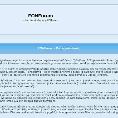
FONForum
- forum studenata FON-a -
FONForum - Polisa privatnosti
vim prisvojenim kompanijama (u daljem tekstu “mi”, “naš”, “FONForum”, “http://www.fonforum.org”) 
 informacije prikupljene prilikom bilo koje sesije kada koristite board (u daljem tekstu “vaše info
FONForum” će prouzrokovati da phpBB softver napravi nekoliko kolačića, koji su mali tekstualni fa
ika (u daljem tekstu “korisnikov id”) i identifikator anonimne sesije (u daljem tekstu “id sesije”),
i koristi se da sačuva podatke o temama koje ste čitali, i tako povećava ugođaj korisnika.
“FONForum”, iako su oni van okvira ovog dokumentae koji su namenjeni da samo pokriju stranice
e biti, i nije ograničeno na: postovanje kao anonimni korisnik (u daljem tekstu “anonimni postovi”
u daljem tekstu “vaši postovi”).
aljem tekstu “vaše korisničko ime”), lična šifra kou koja se koristi za prijavljivanje na vaš nalog (u
Forum” su zaštićene sa zakonima o zaštiti podataka prihvatljivim u zemlji koja hostuje nas. Bilo k
na nama da odlučimo šta je obavezno a šta opciono. U svim slučajevima, imate opciju da izaberete
isanih email-ova generisanih phpBB softverom.
utim, preporučljivo je da ne koristite istu šifru na više različitih sajtova. Vaša šifra je namenj
FONForum”, phpBB-om ili bilo koje treće lice, legitimno moći da zatraži vašu šifru. Ukoliko zaborav
še korisničko ime i vaš email, i onda će phpBB softver generisati novu šifru da povratite vaš nalog