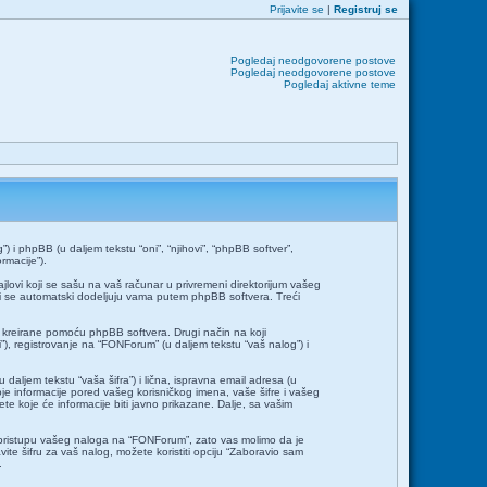
Prijavite se
|
Registruj se
Pogledaj neodgovorene postove
Pogledaj neodgovorene postove
Pogledaj aktivne teme
i phpBB (u daljem tekstu “oni”, “njihovi”, “phpBB softver”,
rmacije”).
jlovi koji se sašu na vaš računar u privremeni direktorijum vašeg
 koji se automatski dodeljuju vama putem phpBB softvera. Treći
 kreirane pomoću phpBB softvera. Drugi način na koji
), registrovanje na “FONForum” (u daljem tekstu “vaš nalog”) i
 daljem tekstu “vaša šifra”) i lična, ispravna email adresa (u
oje informacije pored vašeg korisničkog imena, vaše šifre i vašeg
 koje će informacije biti javno prikazane. Dalje, sa vašim
ena pristupu vašeg naloga na “FONForum”, zato vas molimo da je
ite šifru za vaš nalog, možete koristiti opciju “Zaboravio sam
.