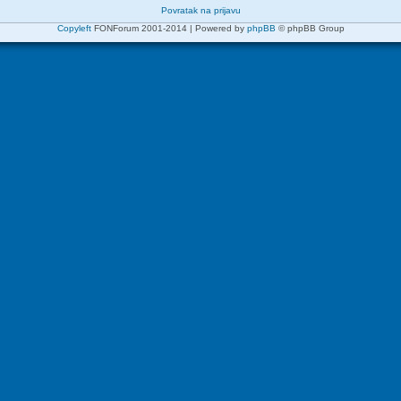
Povratak na prijavu
Copyleft
FONForum 2001-2014 | Powered by
phpBB
© phpBB Group