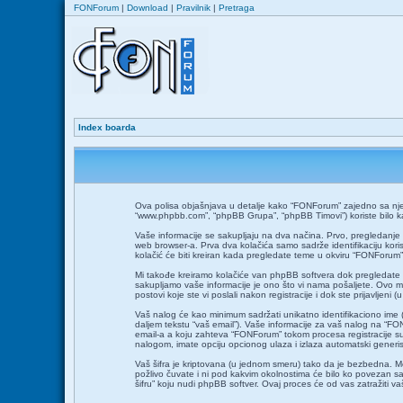
FONForum
|
Download
|
Pravilnik
|
Pretraga
Index boarda
Ova polisa objašnjava u detalje kako “FONForum” zajedno sa njego
“www.phpbb.com”, “phpBB Grupa”, “phpBB Timovi”) koriste bilo kakve
Vaše informacije se sakupljaju na dva načina. Prvo, pregledanje “
web browser-a. Prva dva kolačića samo sadrže identifikaciju korisn
kolačić će biti kreiran kada pregledate teme u okviru “FONForum” 
Mi takođe kreiramo kolačiće van phpBB softvera dok pregledate 
sakupljamo vaše informacije je ono što vi nama pošaljete. Ovo mož
postovi koje ste vi poslali nakon registracije i dok ste prijavljeni (
Vaš nalog će kao minimum sadržati unikatno identifikaciono ime (u d
daljem tekstu “vaš email”). Vaše informacije za vaš nalog na “FON
email-a a koju zahteva “FONForum” tokom procesa registracije su 
nalogom, imate opciju opcionog ulaza i izlaza automatski gener
Vaš šifra je kriptovana (u jednom smeru) tako da je bezbedna. Međ
požlivo čuvate i ni pod kakvim okolnostima će bilo ko povezan sa “
šifru” koju nudi phpBB softver. Ovaj proces će od vas zatražiti va