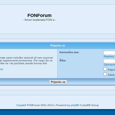
FONForum
- forum studenata FON-a -
Prijavite se
Korisničko ime:
Registruj
ja traje samo nekoliko sekundi ali vam zauzvrat
e registrovanim korisnicima. Pre nego što se
Šifra:
udite se i da pročitate pravila foruma dok
Zaboravio
sti
Prijav
Sakrij
Copyleft
FONForum 2001-2014 | Powered by
phpBB
© phpBB Group