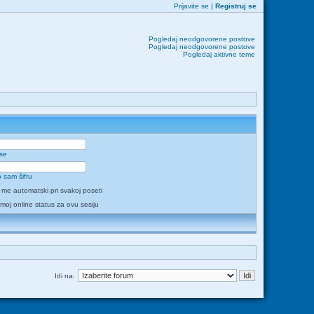
Prijavite se
|
Registruj se
Pogledaj neodgovorene postove
Pogledaj neodgovorene postove
Pogledaj aktivne teme
 se
 sam šifru
i me automatski pri svakoj poseti
 moj online status za ovu sesiju
Idi na: