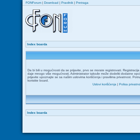
FONForum
|
Download
|
Pravilnik
|
Pretraga
Index boarda
Da bi bili u mogućnosti da se prijavite, prvo se morate registrovati. Registraci
daje mnogo više mogućnosti. Administrator takođe može dodeliti dodatne opcij
prijavite upoznajte se sa našim uslovima korišćenja i pravilima privatnost. Potr
koristite board.
Uslovi korišćenja
|
Polisa privatno
Index boarda