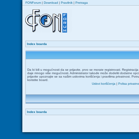
FONForum
|
Download
|
Pravilnik
|
Pretraga
Index boarda
Da bi bili u mogućnosti da se prijavite, prvo se morate registrovati. Registraci
daje mnogo više mogućnosti. Administrator takođe može dodeliti dodatne opcij
prijavite upoznajte se sa našim uslovima korišćenja i pravilima privatnost. Potr
koristite board.
Uslovi korišćenja
|
Polisa privatno
Index boarda