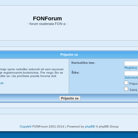
FONForum
- forum studenata FON-a -
Prijavite se
Korisničko ime:
Registruj
ja traje samo nekoliko sekundi ali vam zauzvrat
e registrovanim korisnicima. Pre nego što se
Šifra:
udite se i da pročitate pravila foruma dok
Zaboravio
sti
Prijav
Sakrij
Copyleft
FONForum 2001-2014 | Powered by
phpBB
© phpBB Group