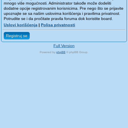
mnogo više mogućnosti. Administrator takođe može dodeliti
dodatne opcije registrovanim korisnicima. Pre nego što se prijavite
upoznajte se sa našim uslovima korišćenja i pravilima privatnost.
Potrudite se i da pročitate pravila foruma dok koristite board.
Uslovi korišćenja
|
Polisa privatnosti
Registruj se
Full Version
Powered by
phpBB
© phpBB Group.
phpBB Mobile / SEO by
Artodia
.