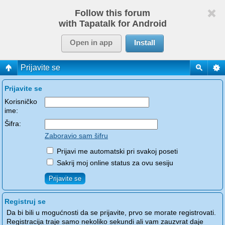
Follow this forum
with Tapatalk for Android
Open in app
Install
Prijavite se
Prijavite se
Korisničko
ime:
Šifra:
Zaboravio sam šifru
Prijavi me automatski pri svakoj poseti
Sakrij moj online status za ovu sesiju
Registruj se
Da bi bili u mogućnosti da se prijavite, prvo se morate registrovati.
Registracija traje samo nekoliko sekundi ali vam zauzvrat daje