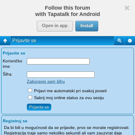
Follow this forum
with Tapatalk for Android
Open in app
Install
Prijavite se
Prijavite se
Korisničko
ime:
Šifra:
Zaboravio sam šifru
Prijavi me automatski pri svakoj poseti
Sakrij moj online status za ovu sesiju
Registruj se
Da bi bili u mogućnosti da se prijavite, prvo se morate registrovati.
Registracija traje samo nekoliko sekundi ali vam zauzvrat daje