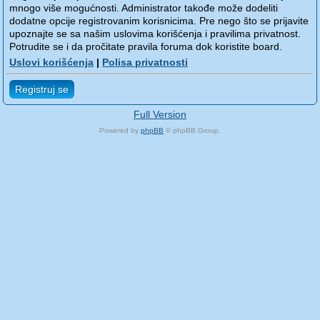
mnogo više mogućnosti. Administrator takođe može dodeliti
dodatne opcije registrovanim korisnicima. Pre nego što se prijavite
upoznajte se sa našim uslovima korišćenja i pravilima privatnost.
Potrudite se i da pročitate pravila foruma dok koristite board.
Uslovi korišćenja
|
Polisa privatnosti
Registruj se
Full Version
Powered by
phpBB
© phpBB Group.
phpBB Mobile / SEO by
Artodia
.