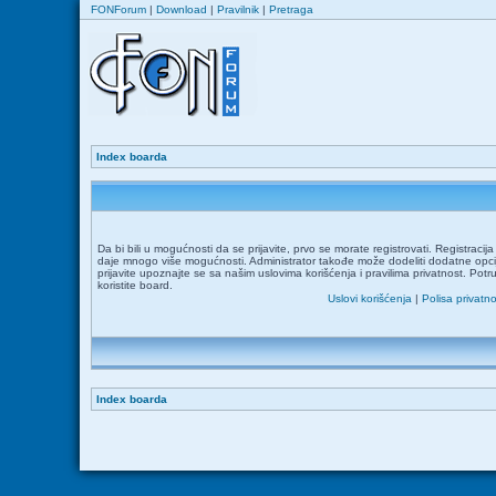
FONForum
|
Download
|
Pravilnik
|
Pretraga
Index boarda
Da bi bili u mogućnosti da se prijavite, prvo se morate registrovati. Registraci
daje mnogo više mogućnosti. Administrator takođe može dodeliti dodatne opcij
prijavite upoznajte se sa našim uslovima korišćenja i pravilima privatnost. Potr
koristite board.
Uslovi korišćenja
|
Polisa privatno
Index boarda