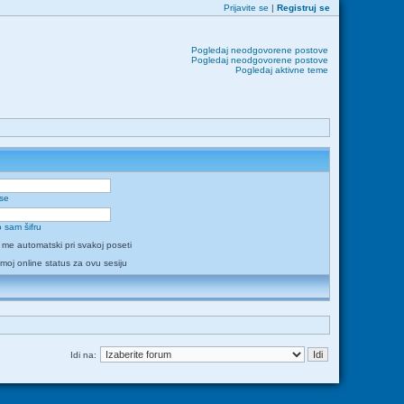
Prijavite se
|
Registruj se
Pogledaj neodgovorene postove
Pogledaj neodgovorene postove
Pogledaj aktivne teme
 se
 sam šifru
i me automatski pri svakoj poseti
 moj online status za ovu sesiju
Idi na: