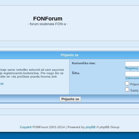
FONForum
- forum studenata FON-a -
Prijavite se
Korisničko ime:
Registruj
ja traje samo nekoliko sekundi ali vam zauzvrat
e registrovanim korisnicima. Pre nego što se
Šifra:
udite se i da pročitate pravila foruma dok
Zaboravio
sti
Prijav
Sakrij
Copyleft
FONForum 2001-2014 | Powered by
phpBB
© phpBB Group