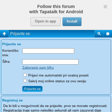
Follow this forum
with Tapatalk for Android
Open in app
Install
Prijavite se
Prijavite se
Korisničko
ime:
Šifra:
Zaboravio sam šifru
Prijavi me automatski pri svakoj poseti
Sakrij moj online status za ovu sesiju
Registruj se
Da bi bili u mogućnosti da se prijavite, prvo se morate registrovati.
Registracija traje samo nekoliko sekundi ali vam zauzvrat daje