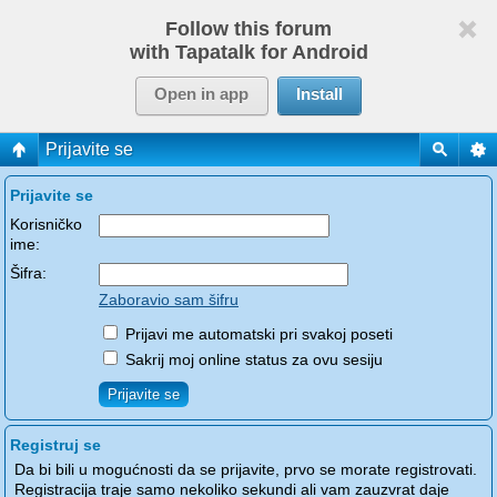
Follow this forum
with Tapatalk for Android
Open in app
Install
Prijavite se
Prijavite se
Korisničko
ime:
Šifra:
Zaboravio sam šifru
Prijavi me automatski pri svakoj poseti
Sakrij moj online status za ovu sesiju
Registruj se
Da bi bili u mogućnosti da se prijavite, prvo se morate registrovati.
Registracija traje samo nekoliko sekundi ali vam zauzvrat daje