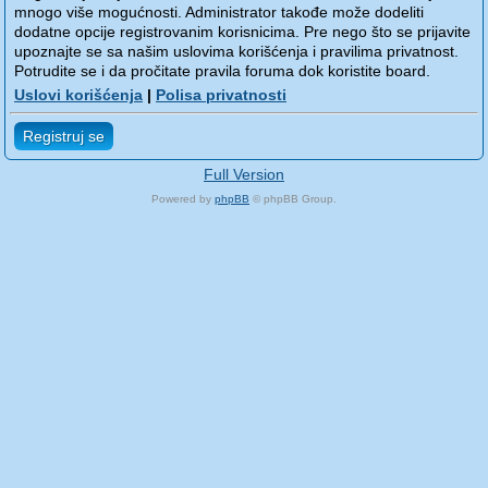
mnogo više mogućnosti. Administrator takođe može dodeliti
dodatne opcije registrovanim korisnicima. Pre nego što se prijavite
upoznajte se sa našim uslovima korišćenja i pravilima privatnost.
Potrudite se i da pročitate pravila foruma dok koristite board.
Uslovi korišćenja
|
Polisa privatnosti
Registruj se
Full Version
Powered by
phpBB
© phpBB Group.
phpBB Mobile / SEO by
Artodia
.