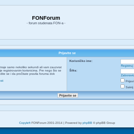
FONForum
- forum studenata FON-a -
Prijavite se
Korisničko ime:
Registruj
ja traje samo nekoliko sekundi ali vam zauzvrat
e registrovanim korisnicima. Pre nego što se
Šifra:
udite se i da pročitate pravila foruma dok
Zaboravio
sti
Prijav
Sakrij
Copyleft
FONForum 2001-2014 | Powered by
phpBB
© phpBB Group