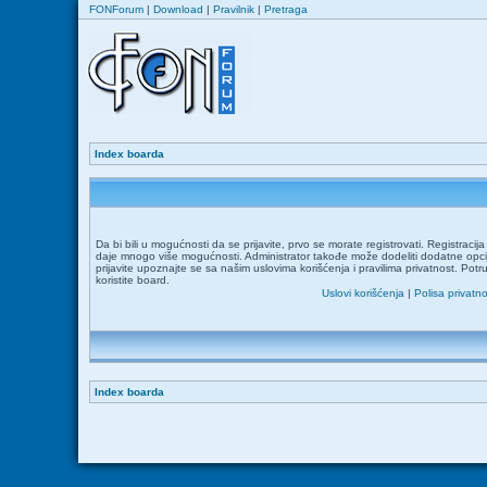
FONForum
|
Download
|
Pravilnik
|
Pretraga
Index boarda
Da bi bili u mogućnosti da se prijavite, prvo se morate registrovati. Registraci
daje mnogo više mogućnosti. Administrator takođe može dodeliti dodatne opcij
prijavite upoznajte se sa našim uslovima korišćenja i pravilima privatnost. Potr
koristite board.
Uslovi korišćenja
|
Polisa privatno
Index boarda