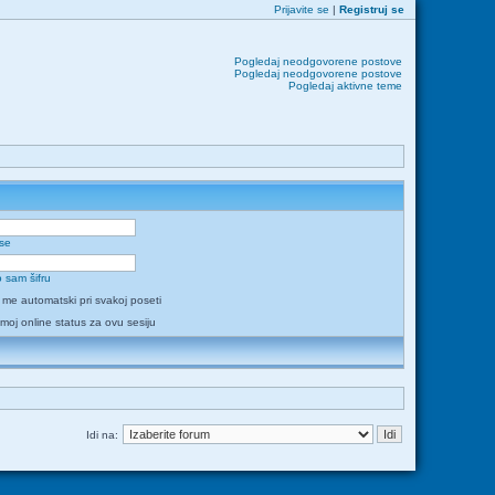
Prijavite se
|
Registruj se
Pogledaj neodgovorene postove
Pogledaj neodgovorene postove
Pogledaj aktivne teme
 se
 sam šifru
i me automatski pri svakoj poseti
 moj online status za ovu sesiju
Idi na: