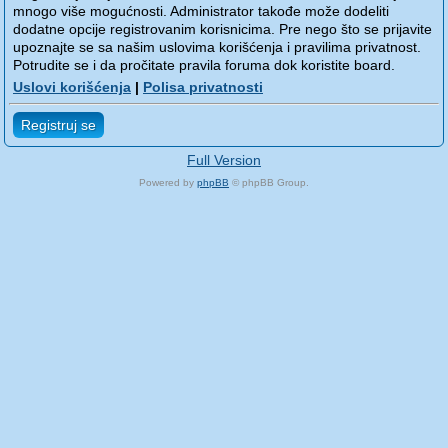
mnogo više mogućnosti. Administrator takođe može dodeliti
dodatne opcije registrovanim korisnicima. Pre nego što se prijavite
upoznajte se sa našim uslovima korišćenja i pravilima privatnost.
Potrudite se i da pročitate pravila foruma dok koristite board.
Uslovi korišćenja
|
Polisa privatnosti
Registruj se
Full Version
Powered by
phpBB
© phpBB Group.
phpBB Mobile / SEO by
Artodia
.