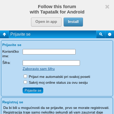
Follow this forum
with Tapatalk for Android
Open in app
Install
Prijavite se
Prijavite se
Korisničko
ime:
Šifra:
Zaboravio sam šifru
Prijavi me automatski pri svakoj poseti
Sakrij moj online status za ovu sesiju
Registruj se
Da bi bili u mogućnosti da se prijavite, prvo se morate registrovati.
Registracija traje samo nekoliko sekundi ali vam zauzvrat daje