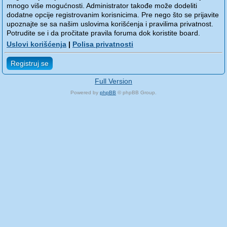
mnogo više mogućnosti. Administrator takođe može dodeliti
dodatne opcije registrovanim korisnicima. Pre nego što se prijavite
upoznajte se sa našim uslovima korišćenja i pravilima privatnost.
Potrudite se i da pročitate pravila foruma dok koristite board.
Uslovi korišćenja
|
Polisa privatnosti
Registruj se
Full Version
Powered by
phpBB
© phpBB Group.
phpBB Mobile / SEO by
Artodia
.