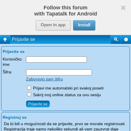
Follow this forum
with Tapatalk for Android
Open in app
Install
Prijavite se
Prijavite se
Korisničko
ime:
Šifra:
Zaboravio sam šifru
Prijavi me automatski pri svakoj poseti
Sakrij moj online status za ovu sesiju
Registruj se
Da bi bili u mogućnosti da se prijavite, prvo se morate registrovati.
Registracija traje samo nekoliko sekundi ali vam zauzvrat daje