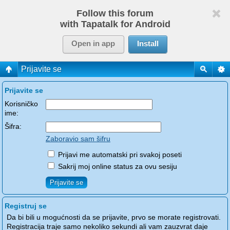
Follow this forum
with Tapatalk for Android
Open in app
Install
Prijavite se
Prijavite se
Korisničko
ime:
Šifra:
Zaboravio sam šifru
Prijavi me automatski pri svakoj poseti
Sakrij moj online status za ovu sesiju
Registruj se
Da bi bili u mogućnosti da se prijavite, prvo se morate registrovati.
Registracija traje samo nekoliko sekundi ali vam zauzvrat daje