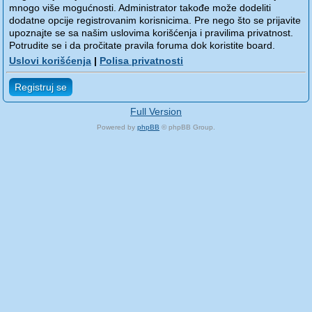
mnogo više mogućnosti. Administrator takođe može dodeliti
dodatne opcije registrovanim korisnicima. Pre nego što se prijavite
upoznajte se sa našim uslovima korišćenja i pravilima privatnost.
Potrudite se i da pročitate pravila foruma dok koristite board.
Uslovi korišćenja
|
Polisa privatnosti
Registruj se
Full Version
Powered by
phpBB
© phpBB Group.
phpBB Mobile / SEO by
Artodia
.