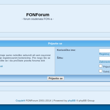
FONForum
- forum studenata FON-a -
Prijavite se
Korisničko ime:
Registruj
ja traje samo nekoliko sekundi ali vam zauzvrat
e registrovanim korisnicima. Pre nego što se
Šifra:
udite se i da pročitate pravila foruma dok
Zaboravio
sti
Prijav
Sakrij
Copyleft
FONForum 2001-2014 | Powered by
phpBB
© phpBB Group