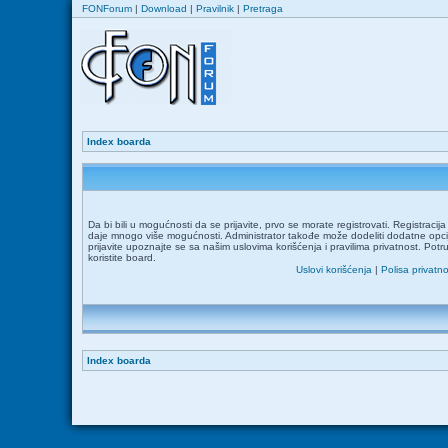
FONForum
|
Download
|
Pravilnik
|
Pretraga
Index boarda
Da bi bili u mogućnosti da se prijavite, prvo se morate registrovati. Registraci
daje mnogo više mogućnosti. Administrator takođe može dodeliti dodatne opcij
prijavite upoznajte se sa našim uslovima korišćenja i pravilima privatnost. Potr
koristite board.
Uslovi korišćenja
|
Polisa privatno
Index boarda