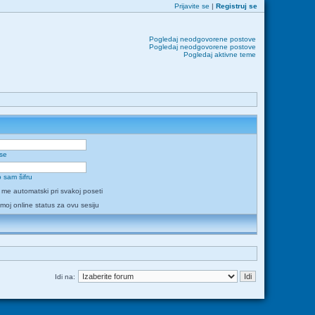
Prijavite se
|
Registruj se
Pogledaj neodgovorene postove
Pogledaj neodgovorene postove
Pogledaj aktivne teme
 se
 sam šifru
i me automatski pri svakoj poseti
 moj online status za ovu sesiju
Idi na: