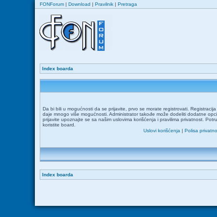
FONForum
|
Download
|
Pravilnik
|
Pretraga
Index boarda
Da bi bili u mogućnosti da se prijavite, prvo se morate registrovati. Registraci
daje mnogo više mogućnosti. Administrator takođe može dodeliti dodatne opcij
prijavite upoznajte se sa našim uslovima korišćenja i pravilima privatnost. Potr
koristite board.
Uslovi korišćenja
|
Polisa privatno
Index boarda