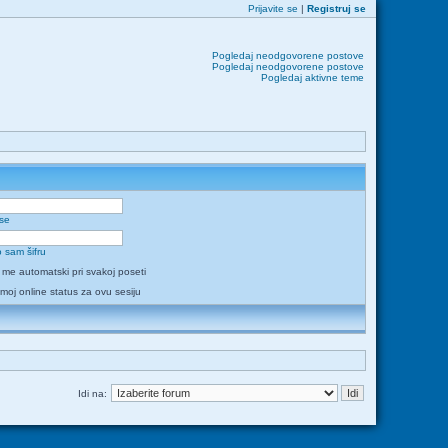
Prijavite se
|
Registruj se
Pogledaj neodgovorene postove
Pogledaj neodgovorene postove
Pogledaj aktivne teme
 se
 sam šifru
i me automatski pri svakoj poseti
 moj online status za ovu sesiju
Idi na: