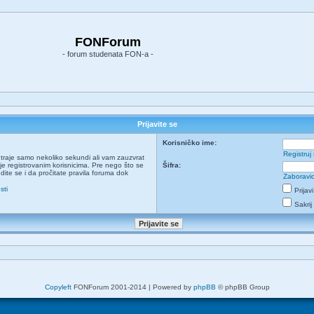
FONForum
- forum studenata FON-a -
Prijavite se
Korisničko ime:
Registruj
ja traje samo nekoliko sekundi ali vam zauzvrat
e registrovanim korisnicima. Pre nego što se
Šifra:
udite se i da pročitate pravila foruma dok
Zaboravio
sti
Prijav
Sakrij
Copyleft
FONForum 2001-2014 | Powered by
phpBB
© phpBB Group