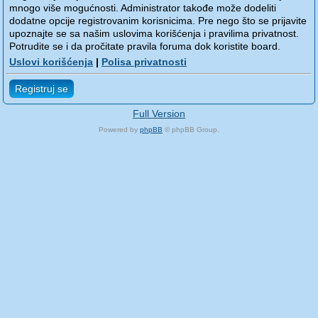
mnogo više mogućnosti. Administrator takođe može dodeliti
dodatne opcije registrovanim korisnicima. Pre nego što se prijavite
upoznajte se sa našim uslovima korišćenja i pravilima privatnost.
Potrudite se i da pročitate pravila foruma dok koristite board.
Uslovi korišćenja
|
Polisa privatnosti
Registruj se
Full Version
Powered by
phpBB
© phpBB Group.
phpBB Mobile / SEO by
Artodia
.