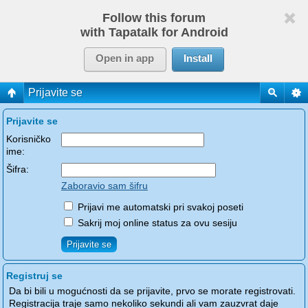
Follow this forum
with Tapatalk for Android
Open in app
Install
Prijavite se
Prijavite se
Korisničko
ime:
Šifra:
Zaboravio sam šifru
Prijavi me automatski pri svakoj poseti
Sakrij moj online status za ovu sesiju
Registruj se
Da bi bili u mogućnosti da se prijavite, prvo se morate registrovati.
Registracija traje samo nekoliko sekundi ali vam zauzvrat daje