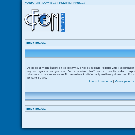
FONForum
|
Download
|
Pravilnik
|
Pretraga
Index boarda
Da bi bili u mogućnosti da se prijavite, prvo se morate registrovati. Registraci
daje mnogo više mogućnosti. Administrator takođe može dodeliti dodatne opcij
prijavite upoznajte se sa našim uslovima korišćenja i pravilima privatnost. Potr
koristite board.
Uslovi korišćenja
|
Polisa privatno
Index boarda