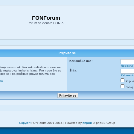
FONForum
- forum studenata FON-a -
Prijavite se
Korisničko ime:
Registruj
ja traje samo nekoliko sekundi ali vam zauzvrat
e registrovanim korisnicima. Pre nego što se
Šifra:
udite se i da pročitate pravila foruma dok
Zaboravio
sti
Prijav
Sakrij
Copyleft
FONForum 2001-2014 | Powered by
phpBB
© phpBB Group