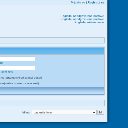
Prijavite se
|
Registruj se
Pogledaj neodgovorene postove
Pogledaj neodgovorene postove
Pogledaj aktivne teme
 se
 sam šifru
i me automatski pri svakoj poseti
 moj online status za ovu sesiju
Idi na: