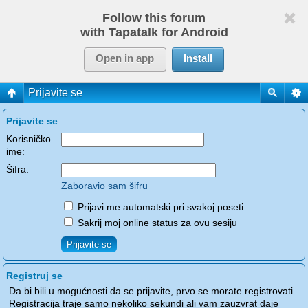
Follow this forum
with Tapatalk for Android
Open in app
Install
Prijavite se
Prijavite se
Korisničko
ime:
Šifra:
Zaboravio sam šifru
Prijavi me automatski pri svakoj poseti
Sakrij moj online status za ovu sesiju
Registruj se
Da bi bili u mogućnosti da se prijavite, prvo se morate registrovati.
Registracija traje samo nekoliko sekundi ali vam zauzvrat daje