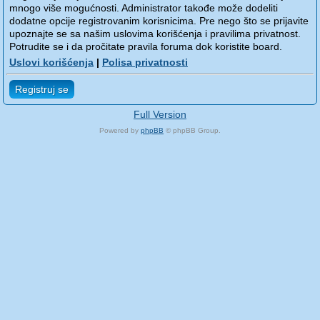
mnogo više mogućnosti. Administrator takođe može dodeliti
dodatne opcije registrovanim korisnicima. Pre nego što se prijavite
upoznajte se sa našim uslovima korišćenja i pravilima privatnost.
Potrudite se i da pročitate pravila foruma dok koristite board.
Uslovi korišćenja
|
Polisa privatnosti
Registruj se
Full Version
Powered by
phpBB
© phpBB Group.
phpBB Mobile / SEO by
Artodia
.