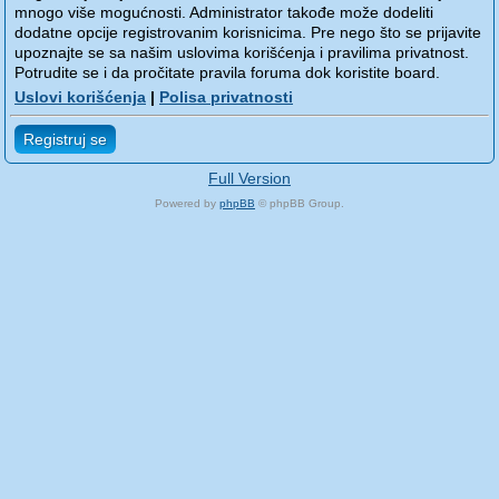
mnogo više mogućnosti. Administrator takođe može dodeliti
dodatne opcije registrovanim korisnicima. Pre nego što se prijavite
upoznajte se sa našim uslovima korišćenja i pravilima privatnost.
Potrudite se i da pročitate pravila foruma dok koristite board.
Uslovi korišćenja
|
Polisa privatnosti
Registruj se
Full Version
Powered by
phpBB
© phpBB Group.
phpBB Mobile / SEO by
Artodia
.