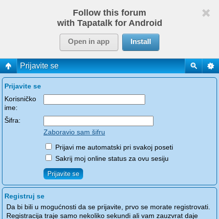
Follow this forum
with Tapatalk for Android
Open in app
Install
Prijavite se
Prijavite se
Korisničko
ime:
Šifra:
Zaboravio sam šifru
Prijavi me automatski pri svakoj poseti
Sakrij moj online status za ovu sesiju
Registruj se
Da bi bili u mogućnosti da se prijavite, prvo se morate registrovati.
Registracija traje samo nekoliko sekundi ali vam zauzvrat daje