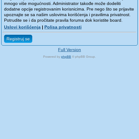
mnogo više mogućnosti. Administrator takođe može dodeliti
dodatne opcije registrovanim korisnicima. Pre nego što se prijavite
upoznajte se sa našim uslovima korišćenja i pravilima privatnost.
Potrudite se i da pročitate pravila foruma dok koristite board.
Uslovi korišćenja
|
Polisa privatnosti
Registruj se
Full Version
Powered by
phpBB
© phpBB Group.
phpBB Mobile / SEO by
Artodia
.