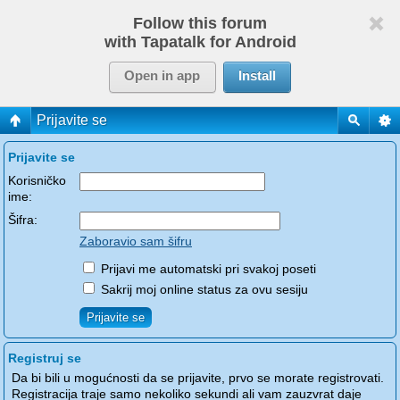
Follow this forum
with Tapatalk for Android
Open in app
Install
Prijavite se
Prijavite se
Korisničko
ime:
Šifra:
Zaboravio sam šifru
Prijavi me automatski pri svakoj poseti
Sakrij moj online status za ovu sesiju
Registruj se
Da bi bili u mogućnosti da se prijavite, prvo se morate registrovati.
Registracija traje samo nekoliko sekundi ali vam zauzvrat daje