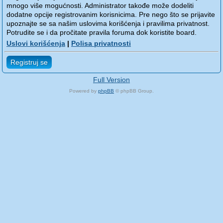
mnogo više mogućnosti. Administrator takođe može dodeliti
dodatne opcije registrovanim korisnicima. Pre nego što se prijavite
upoznajte se sa našim uslovima korišćenja i pravilima privatnost.
Potrudite se i da pročitate pravila foruma dok koristite board.
Uslovi korišćenja
|
Polisa privatnosti
Registruj se
Full Version
Powered by
phpBB
© phpBB Group.
phpBB Mobile / SEO by
Artodia
.