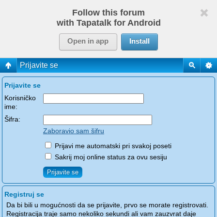
Follow this forum
with Tapatalk for Android
Open in app
Install
Prijavite se
Prijavite se
Korisničko
ime:
Šifra:
Zaboravio sam šifru
Prijavi me automatski pri svakoj poseti
Sakrij moj online status za ovu sesiju
Registruj se
Da bi bili u mogućnosti da se prijavite, prvo se morate registrovati.
Registracija traje samo nekoliko sekundi ali vam zauzvrat daje