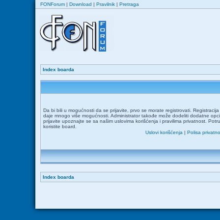
FONForum
|
Download
|
Pravilnik
|
Pretraga
Index boarda
Da bi bili u mogućnosti da se prijavite, prvo se morate registrovati. Registraci
daje mnogo više mogućnosti. Administrator takođe može dodeliti dodatne opcij
prijavite upoznajte se sa našim uslovima korišćenja i pravilima privatnost. Potr
koristite board.
Uslovi korišćenja
|
Polisa privatno
Index boarda