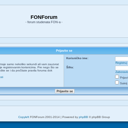
FONForum
- forum studenata FON-a -
Prijavite se
Korisničko ime:
Registruj
ja traje samo nekoliko sekundi ali vam zauzvrat
e registrovanim korisnicima. Pre nego što se
Šifra:
udite se i da pročitate pravila foruma dok
Zaboravio
sti
Prijav
Sakrij
Copyleft
FONForum 2001-2014 | Powered by
phpBB
© phpBB Group