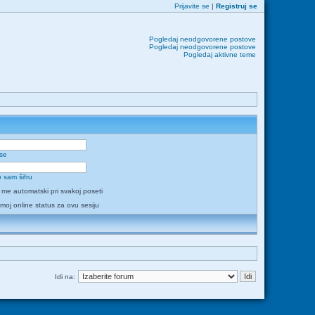
Prijavite se
|
Registruj se
Pogledaj neodgovorene postove
Pogledaj neodgovorene postove
Pogledaj aktivne teme
 se
 sam šifru
i me automatski pri svakoj poseti
 moj online status za ovu sesiju
Idi na: