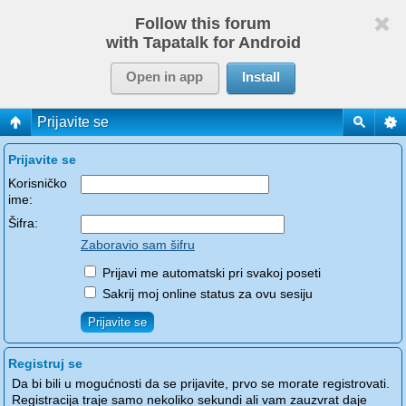
Follow this forum
with Tapatalk for Android
Open in app
Install
Prijavite se
Prijavite se
Korisničko
ime:
Šifra:
Zaboravio sam šifru
Prijavi me automatski pri svakoj poseti
Sakrij moj online status za ovu sesiju
Registruj se
Da bi bili u mogućnosti da se prijavite, prvo se morate registrovati.
Registracija traje samo nekoliko sekundi ali vam zauzvrat daje