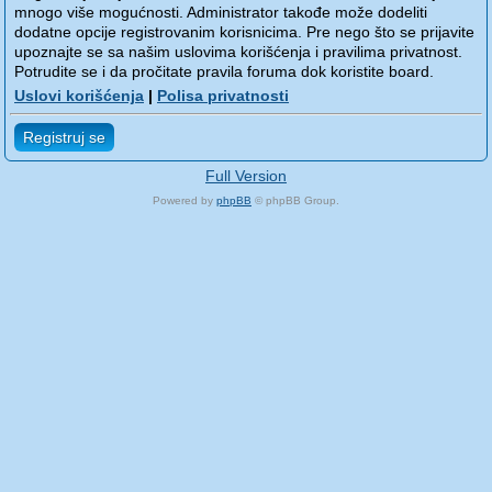
mnogo više mogućnosti. Administrator takođe može dodeliti
dodatne opcije registrovanim korisnicima. Pre nego što se prijavite
upoznajte se sa našim uslovima korišćenja i pravilima privatnost.
Potrudite se i da pročitate pravila foruma dok koristite board.
Uslovi korišćenja
|
Polisa privatnosti
Registruj se
Full Version
Powered by
phpBB
© phpBB Group.
phpBB Mobile / SEO by
Artodia
.