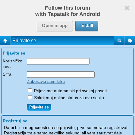
Follow this forum
with Tapatalk for Android
Open in app
Install
Prijavite se
Prijavite se
Korisničko
ime:
Šifra:
Zaboravio sam šifru
Prijavi me automatski pri svakoj poseti
Sakrij moj online status za ovu sesiju
Registruj se
Da bi bili u mogućnosti da se prijavite, prvo se morate registrovati.
Registracija traje samo nekoliko sekundi ali vam zauzvrat daje