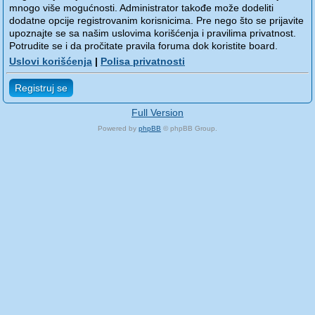
mnogo više mogućnosti. Administrator takođe može dodeliti
dodatne opcije registrovanim korisnicima. Pre nego što se prijavite
upoznajte se sa našim uslovima korišćenja i pravilima privatnost.
Potrudite se i da pročitate pravila foruma dok koristite board.
Uslovi korišćenja
|
Polisa privatnosti
Registruj se
Full Version
Powered by
phpBB
© phpBB Group.
phpBB Mobile / SEO by
Artodia
.