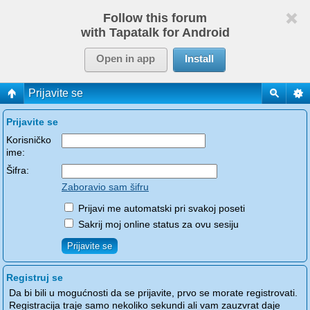
Follow this forum
with Tapatalk for Android
Open in app
Install
Prijavite se
Prijavite se
Korisničko
ime:
Šifra:
Zaboravio sam šifru
Prijavi me automatski pri svakoj poseti
Sakrij moj online status za ovu sesiju
Registruj se
Da bi bili u mogućnosti da se prijavite, prvo se morate registrovati.
Registracija traje samo nekoliko sekundi ali vam zauzvrat daje