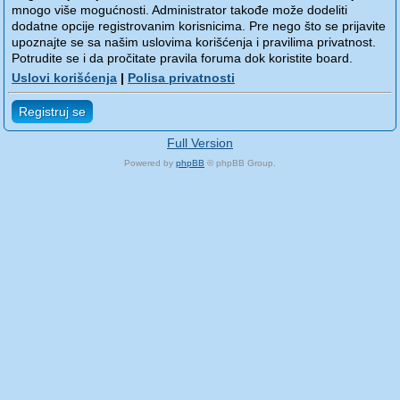
mnogo više mogućnosti. Administrator takođe može dodeliti
dodatne opcije registrovanim korisnicima. Pre nego što se prijavite
upoznajte se sa našim uslovima korišćenja i pravilima privatnost.
Potrudite se i da pročitate pravila foruma dok koristite board.
Uslovi korišćenja
|
Polisa privatnosti
Registruj se
Full Version
Powered by
phpBB
© phpBB Group.
phpBB Mobile / SEO by
Artodia
.