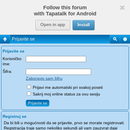
Follow this forum
with Tapatalk for Android
Open in app
Install
Prijavite se
Prijavite se
Korisničko
ime:
Šifra:
Zaboravio sam šifru
Prijavi me automatski pri svakoj poseti
Sakrij moj online status za ovu sesiju
Registruj se
Da bi bili u mogućnosti da se prijavite, prvo se morate registrovati.
Registracija traje samo nekoliko sekundi ali vam zauzvrat daje