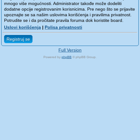
mnogo više mogućnosti. Administrator takođe može dodeliti
dodatne opcije registrovanim korisnicima. Pre nego što se prijavite
upoznajte se sa našim uslovima korišćenja i pravilima privatnost.
Potrudite se i da pročitate pravila foruma dok koristite board.
Uslovi korišćenja
|
Polisa privatnosti
Registruj se
Full Version
Powered by
phpBB
© phpBB Group.
phpBB Mobile / SEO by
Artodia
.