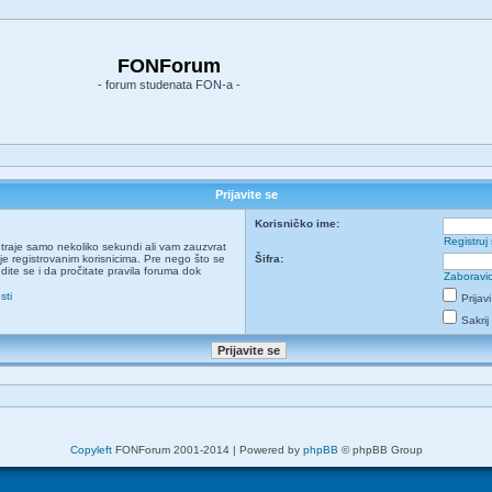
FONForum
- forum studenata FON-a -
Prijavite se
Korisničko ime:
Registruj
ja traje samo nekoliko sekundi ali vam zauzvrat
e registrovanim korisnicima. Pre nego što se
Šifra:
udite se i da pročitate pravila foruma dok
Zaboravio
sti
Prijav
Sakrij
Copyleft
FONForum 2001-2014 | Powered by
phpBB
© phpBB Group