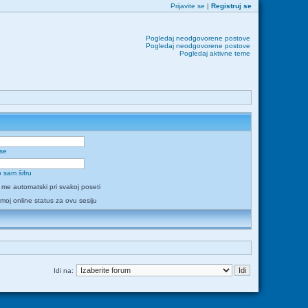
Prijavite se
|
Registruj se
Pogledaj neodgovorene postove
Pogledaj neodgovorene postove
Pogledaj aktivne teme
 se
 sam šifru
i me automatski pri svakoj poseti
 moj online status za ovu sesiju
Idi na: