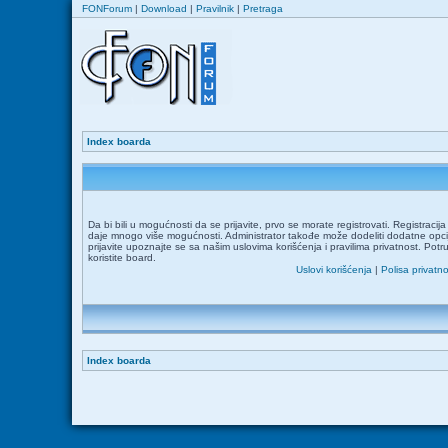
FONForum
|
Download
|
Pravilnik
|
Pretraga
Index boarda
Da bi bili u mogućnosti da se prijavite, prvo se morate registrovati. Registraci
daje mnogo više mogućnosti. Administrator takođe može dodeliti dodatne opcij
prijavite upoznajte se sa našim uslovima korišćenja i pravilima privatnost. Potr
koristite board.
Uslovi korišćenja
|
Polisa privatno
Index boarda