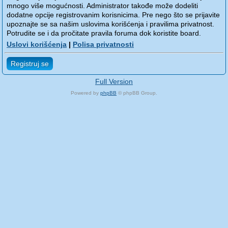
mnogo više mogućnosti. Administrator takođe može dodeliti
dodatne opcije registrovanim korisnicima. Pre nego što se prijavite
upoznajte se sa našim uslovima korišćenja i pravilima privatnost.
Potrudite se i da pročitate pravila foruma dok koristite board.
Uslovi korišćenja
|
Polisa privatnosti
Registruj se
Full Version
Powered by
phpBB
© phpBB Group.
phpBB Mobile / SEO by
Artodia
.