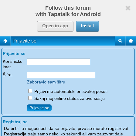
Follow this forum
with Tapatalk for Android
Open in app
Install
Prijavite se
Prijavite se
Korisničko
ime:
Šifra:
Zaboravio sam šifru
Prijavi me automatski pri svakoj poseti
Sakrij moj online status za ovu sesiju
Registruj se
Da bi bili u mogućnosti da se prijavite, prvo se morate registrovati.
Registracija traje samo nekoliko sekundi ali vam zauzvrat daje