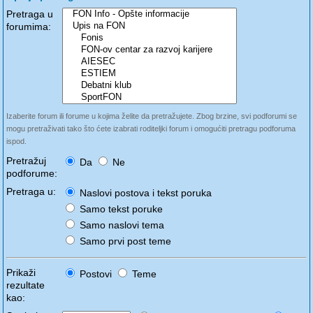
Pretraga u
forumima:
Izaberite forum ili forume u kojima želite da pretražujete. Zbog brzine, svi podforumi se
mogu pretraživati tako što ćete izabrati roditeljki forum i omogućiti pretragu podforuma
ispod.
Pretražuj
Da
Ne
podforume:
Pretraga u:
Naslovi postova i tekst poruka
Samo tekst poruke
Samo naslovi tema
Samo prvi post teme
Prikaži
Postovi
Teme
rezultate
kao: