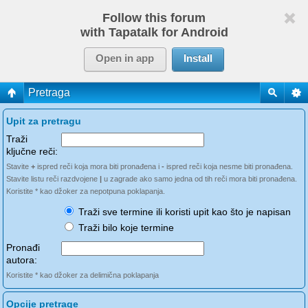
Follow this forum
with Tapatalk for Android
Open in app
Install
Pretraga
Upit za pretragu
Traži
ključne reči:
Stavite
+
ispred reči koja mora biti pronađena i
-
ispred reči koja nesme biti pronađena.
Stavite listu reči razdvojene
|
u zagrade ako samo jedna od tih reči mora biti pronađena.
Koristite * kao džoker za nepotpuna poklapanja.
Traži sve termine ili koristi upit kao što je napisan
Traži bilo koje termine
Pronađi
autora:
Koristite * kao džoker za delimična poklapanja
Opcije pretrage