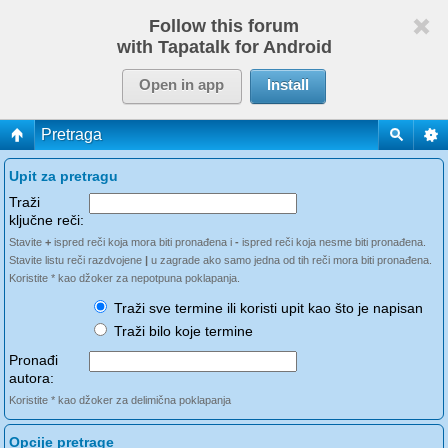
Follow this forum
with Tapatalk for Android
Open in app
Install
Pretraga
Upit za pretragu
Traži
ključne reči:
Stavite
+
ispred reči koja mora biti pronađena i
-
ispred reči koja nesme biti pronađena.
Stavite listu reči razdvojene
|
u zagrade ako samo jedna od tih reči mora biti pronađena.
Koristite * kao džoker za nepotpuna poklapanja.
Traži sve termine ili koristi upit kao što je napisan
Traži bilo koje termine
Pronađi
autora:
Koristite * kao džoker za delimična poklapanja
Opcije pretrage