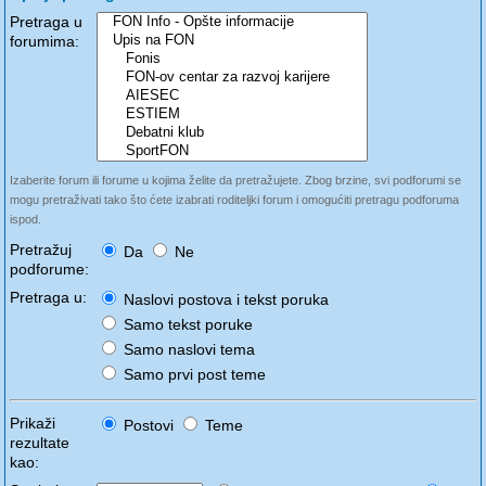
Pretraga u
forumima:
Izaberite forum ili forume u kojima želite da pretražujete. Zbog brzine, svi podforumi se
mogu pretraživati tako što ćete izabrati roditeljki forum i omogućiti pretragu podforuma
ispod.
Pretražuj
Da
Ne
podforume:
Pretraga u:
Naslovi postova i tekst poruka
Samo tekst poruke
Samo naslovi tema
Samo prvi post teme
Prikaži
Postovi
Teme
rezultate
kao: