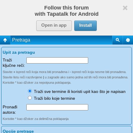
Follow this forum
with Tapatalk for Android
Open in app
Install
Pretraga
Upit za pretragu
Traži
ključne reči:
Stavite
+
ispred reči koja mora biti pronađena i
-
ispred reči koja nesme biti pronađena.
Stavite listu reči razdvojene
|
u zagrade ako samo jedna od tih reči mora biti pronađena.
Koristite * kao džoker za nepotpuna poklapanja.
Traži sve termine ili koristi upit kao što je napisan
Traži bilo koje termine
Pronađi
autora:
Koristite * kao džoker za delimična poklapanja
Opcije pretrage