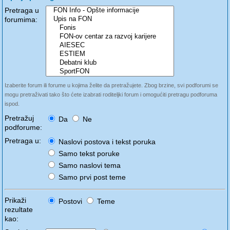
Pretraga u
forumima:
Izaberite forum ili forume u kojima želite da pretražujete. Zbog brzine, svi podforumi se
mogu pretraživati tako što ćete izabrati roditeljki forum i omogućiti pretragu podforuma
ispod.
Pretražuj
Da
Ne
podforume:
Pretraga u:
Naslovi postova i tekst poruka
Samo tekst poruke
Samo naslovi tema
Samo prvi post teme
Prikaži
Postovi
Teme
rezultate
kao: