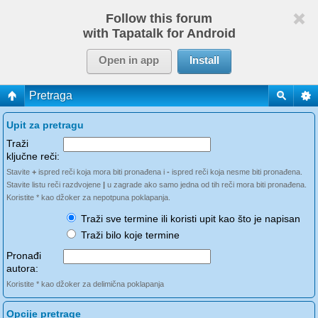
Follow this forum
with Tapatalk for Android
Open in app
Install
Pretraga
Upit za pretragu
Traži
ključne reči:
Stavite
+
ispred reči koja mora biti pronađena i
-
ispred reči koja nesme biti pronađena.
Stavite listu reči razdvojene
|
u zagrade ako samo jedna od tih reči mora biti pronađena.
Koristite * kao džoker za nepotpuna poklapanja.
Traži sve termine ili koristi upit kao što je napisan
Traži bilo koje termine
Pronađi
autora:
Koristite * kao džoker za delimična poklapanja
Opcije pretrage