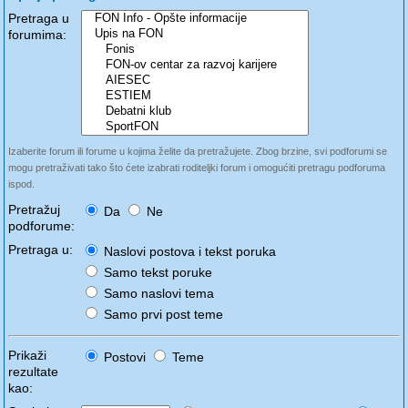
Pretraga u
forumima:
Izaberite forum ili forume u kojima želite da pretražujete. Zbog brzine, svi podforumi se
mogu pretraživati tako što ćete izabrati roditeljki forum i omogućiti pretragu podforuma
ispod.
Pretražuj
Da
Ne
podforume:
Pretraga u:
Naslovi postova i tekst poruka
Samo tekst poruke
Samo naslovi tema
Samo prvi post teme
Prikaži
Postovi
Teme
rezultate
kao: