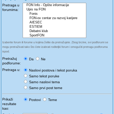
Pretraga u
forumima:
Izaberite forum ili forume u kojima želite da pretražujete. Zbog brzine, svi podforumi se
mogu pretraživati tako što ćete izabrati roditeljki forum i omogućiti pretragu podforuma
ispod.
Pretražuj
Da
Ne
podforume:
Pretraga u:
Naslovi postova i tekst poruka
Samo tekst poruke
Samo naslovi tema
Samo prvi post teme
Prikaži
Postovi
Teme
rezultate
kao: