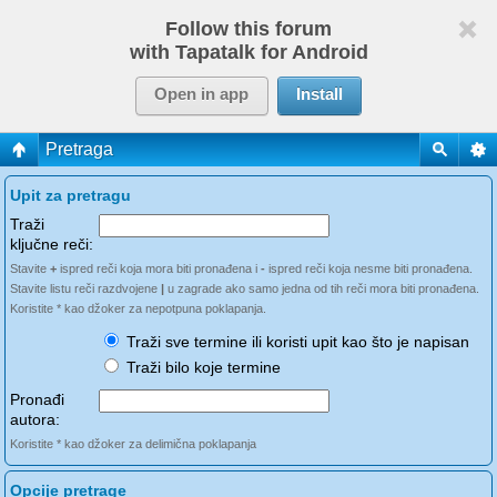
Follow this forum
with Tapatalk for Android
Open in app
Install
Pretraga
Upit za pretragu
Traži
ključne reči:
Stavite
+
ispred reči koja mora biti pronađena i
-
ispred reči koja nesme biti pronađena.
Stavite listu reči razdvojene
|
u zagrade ako samo jedna od tih reči mora biti pronađena.
Koristite * kao džoker za nepotpuna poklapanja.
Traži sve termine ili koristi upit kao što je napisan
Traži bilo koje termine
Pronađi
autora:
Koristite * kao džoker za delimična poklapanja
Opcije pretrage