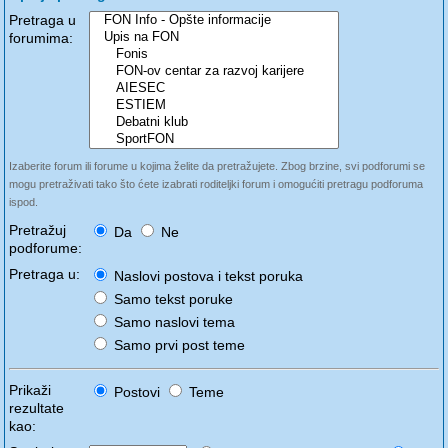
Pretraga u
forumima:
Izaberite forum ili forume u kojima želite da pretražujete. Zbog brzine, svi podforumi se
mogu pretraživati tako što ćete izabrati roditeljki forum i omogućiti pretragu podforuma
ispod.
Pretražuj
Da
Ne
podforume:
Pretraga u:
Naslovi postova i tekst poruka
Samo tekst poruke
Samo naslovi tema
Samo prvi post teme
Prikaži
Postovi
Teme
rezultate
kao: