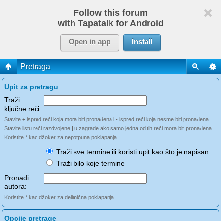
Follow this forum
with Tapatalk for Android
Open in app
Install
Pretraga
Upit za pretragu
Traži
ključne reči:
Stavite
+
ispred reči koja mora biti pronađena i
-
ispred reči koja nesme biti pronađena.
Stavite listu reči razdvojene
|
u zagrade ako samo jedna od tih reči mora biti pronađena.
Koristite * kao džoker za nepotpuna poklapanja.
Traži sve termine ili koristi upit kao što je napisan
Traži bilo koje termine
Pronađi
autora:
Koristite * kao džoker za delimična poklapanja
Opcije pretrage