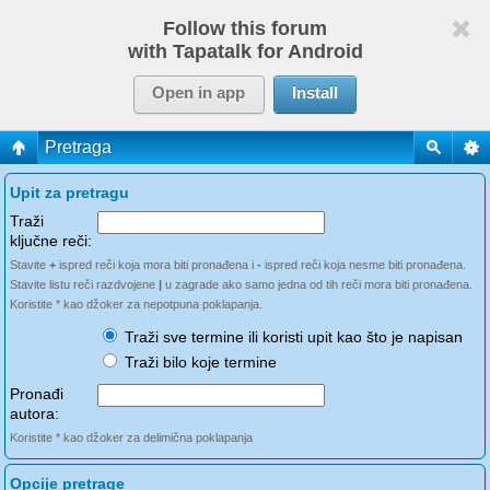
Follow this forum
with Tapatalk for Android
Open in app
Install
Pretraga
Upit za pretragu
Traži
ključne reči:
Stavite
+
ispred reči koja mora biti pronađena i
-
ispred reči koja nesme biti pronađena.
Stavite listu reči razdvojene
|
u zagrade ako samo jedna od tih reči mora biti pronađena.
Koristite * kao džoker za nepotpuna poklapanja.
Traži sve termine ili koristi upit kao što je napisan
Traži bilo koje termine
Pronađi
autora:
Koristite * kao džoker za delimična poklapanja
Opcije pretrage