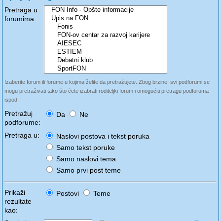
Pretraga u
forumima:
Izaberite forum ili forume u kojima želite da pretražujete. Zbog brzine, svi podforumi se
mogu pretraživati tako što ćete izabrati roditeljki forum i omogućiti pretragu podforuma
ispod.
Pretražuj
Da
Ne
podforume:
Pretraga u:
Naslovi postova i tekst poruka
Samo tekst poruke
Samo naslovi tema
Samo prvi post teme
Prikaži
Postovi
Teme
rezultate
kao: