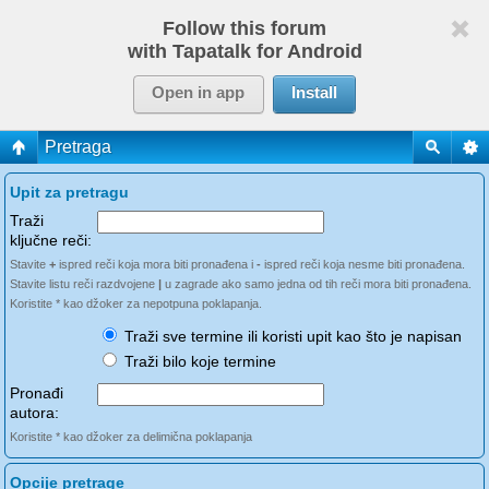
Follow this forum
with Tapatalk for Android
Open in app
Install
Pretraga
Upit za pretragu
Traži
ključne reči:
Stavite
+
ispred reči koja mora biti pronađena i
-
ispred reči koja nesme biti pronađena.
Stavite listu reči razdvojene
|
u zagrade ako samo jedna od tih reči mora biti pronađena.
Koristite * kao džoker za nepotpuna poklapanja.
Traži sve termine ili koristi upit kao što je napisan
Traži bilo koje termine
Pronađi
autora:
Koristite * kao džoker za delimična poklapanja
Opcije pretrage