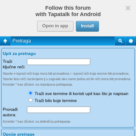
Follow this forum
with Tapatalk for Android
Open in app
Install
Pretraga
Upit za pretragu
Traži
ključne reči:
Stavite
+
ispred reči koja mora biti pronađena i
-
ispred reči koja nesme biti pronađena.
Stavite listu reči razdvojene
|
u zagrade ako samo jedna od tih reči mora biti pronađena.
Koristite * kao džoker za nepotpuna poklapanja.
Traži sve termine ili koristi upit kao što je napisan
Traži bilo koje termine
Pronađi
autora:
Koristite * kao džoker za delimična poklapanja
Opcije pretrage