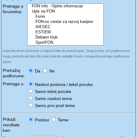
Pretraga u
forumima:
Izaberite forum ili forume u kojima želite da pretražujete. Zbog brzine, svi podforumi se
mogu pretraživati tako što ćete izabrati roditeljki forum i omogućiti pretragu podforuma
ispod.
Pretražuj
Da
Ne
podforume:
Pretraga u:
Naslovi postova i tekst poruka
Samo tekst poruke
Samo naslovi tema
Samo prvi post teme
Prikaži
Postovi
Teme
rezultate
kao: