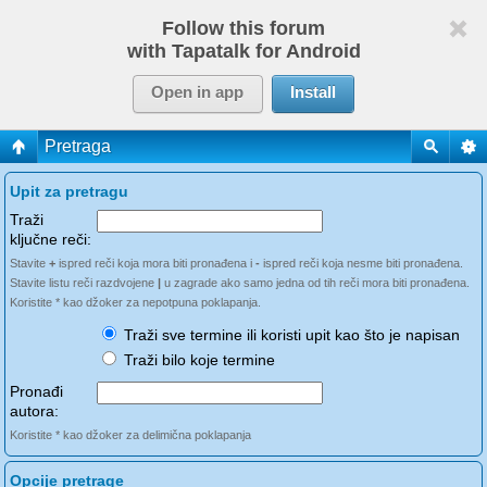
Follow this forum
with Tapatalk for Android
Open in app
Install
Pretraga
Upit za pretragu
Traži
ključne reči:
Stavite
+
ispred reči koja mora biti pronađena i
-
ispred reči koja nesme biti pronađena.
Stavite listu reči razdvojene
|
u zagrade ako samo jedna od tih reči mora biti pronađena.
Koristite * kao džoker za nepotpuna poklapanja.
Traži sve termine ili koristi upit kao što je napisan
Traži bilo koje termine
Pronađi
autora:
Koristite * kao džoker za delimična poklapanja
Opcije pretrage