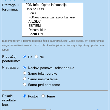
Pretraga u
forumima:
Izaberite forum ili forume u kojima želite da pretražujete. Zbog brzine, svi podforumi se
mogu pretraživati tako što ćete izabrati roditeljki forum i omogućiti pretragu podforuma
ispod.
Pretražuj
Da
Ne
podforume:
Pretraga u:
Naslovi postova i tekst poruka
Samo tekst poruke
Samo naslovi tema
Samo prvi post teme
Prikaži
Postovi
Teme
rezultate
kao: