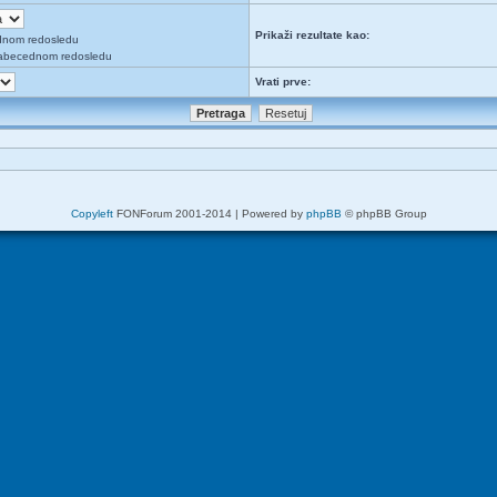
Prikaži rezultate kao:
dnom redosledu
abecednom redosledu
Vrati prve:
Copyleft
FONForum 2001-2014 | Powered by
phpBB
© phpBB Group