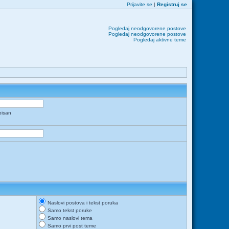
Prijavite se
|
Registruj se
Pogledaj neodgovorene postove
Pogledaj neodgovorene postove
Pogledaj aktivne teme
apisan
Naslovi postova i tekst poruka
Samo tekst poruke
Samo naslovi tema
Samo prvi post teme