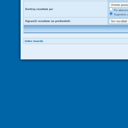
Sortiraj rezultate po:
Po abece
Suprotno 
Ograniči rezultate na prethodnih:
Index boarda