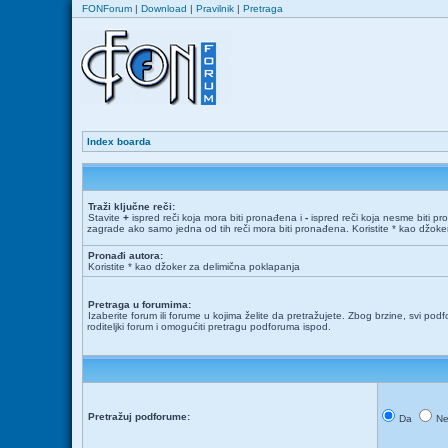
FONForum
|
Download
|
Pravilnik
|
Pretraga
Index boarda
Traži ključne reči:
Stavite
+
ispred reči koja mora biti pronađena i
-
ispred reči koja nesme biti pr
zagrade ako samo jedna od tih reči mora biti pronađena. Koristite * kao džok
Pronađi autora:
Koristite * kao džoker za delimična poklapanja
Pretraga u forumima:
Izaberite forum ili forume u kojima želite da pretražujete. Zbog brzine, svi podf
roditeljki forum i omogućiti pretragu podforuma ispod.
Pretražuj podforume:
Da
N