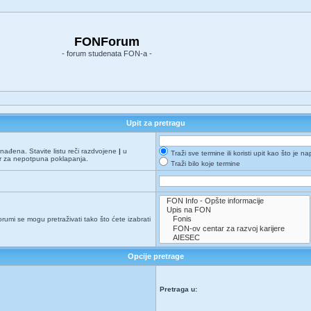
FONForum
- forum studenata FON-a -
Upit za pretragu
onađena. Stavite listu reči razdvojene
|
u
Traži sve termine ili koristi upit kao što je n
er za nepotpuna poklapanja.
Traži bilo koje termine
orumi se mogu pretraživati tako što ćete izabrati
Opcije pretrage
Pretraga u:
e