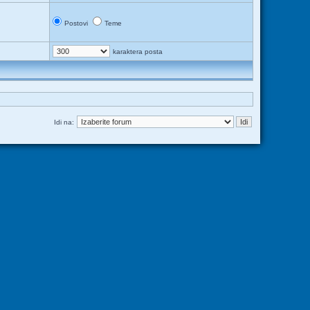
Postovi
Teme
karaktera posta
Idi na: