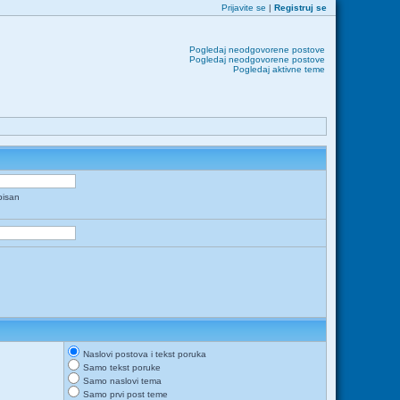
Prijavite se
|
Registruj se
Pogledaj neodgovorene postove
Pogledaj neodgovorene postove
Pogledaj aktivne teme
apisan
Naslovi postova i tekst poruka
Samo tekst poruke
Samo naslovi tema
Samo prvi post teme