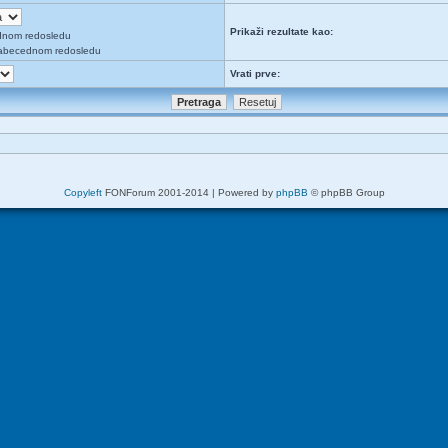
Prikaži rezultate kao:
dnom redosledu
abecednom redosledu
Vrati prve:
Copyleft
FONForum 2001-2014 | Powered by
phpBB
© phpBB Group