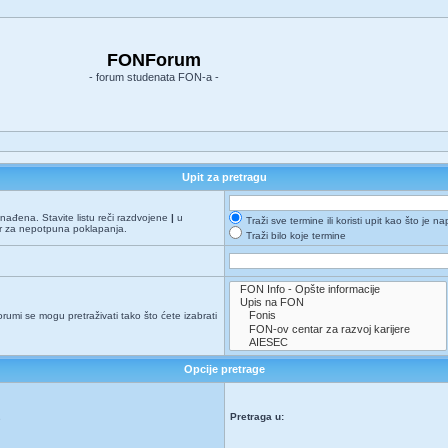
FONForum
- forum studenata FON-a -
Upit za pretragu
onađena. Stavite listu reči razdvojene
|
u
Traži sve termine ili koristi upit kao što je n
er za nepotpuna poklapanja.
Traži bilo koje termine
orumi se mogu pretraživati tako što ćete izabrati
Opcije pretrage
Pretraga u:
e