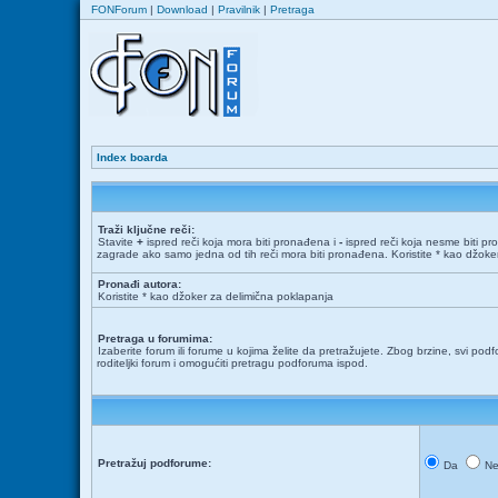
FONForum
|
Download
|
Pravilnik
|
Pretraga
Index boarda
Traži ključne reči:
Stavite
+
ispred reči koja mora biti pronađena i
-
ispred reči koja nesme biti pr
zagrade ako samo jedna od tih reči mora biti pronađena. Koristite * kao džok
Pronađi autora:
Koristite * kao džoker za delimična poklapanja
Pretraga u forumima:
Izaberite forum ili forume u kojima želite da pretražujete. Zbog brzine, svi podf
roditeljki forum i omogućiti pretragu podforuma ispod.
Pretražuj podforume:
Da
N