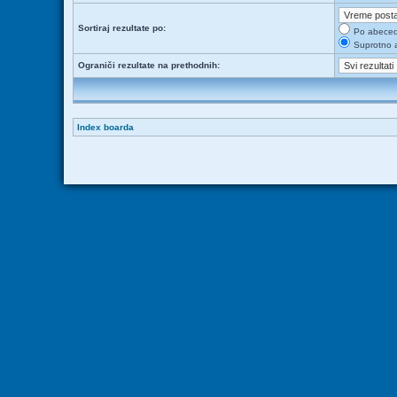
Sortiraj rezultate po:
Po abece
Suprotno 
Ograniči rezultate na prethodnih:
Index boarda