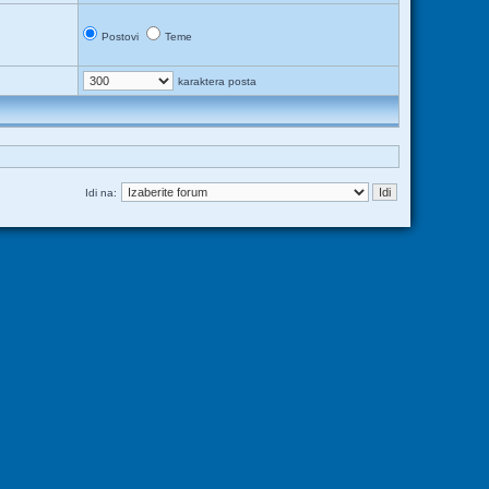
Postovi
Teme
karaktera posta
Idi na: