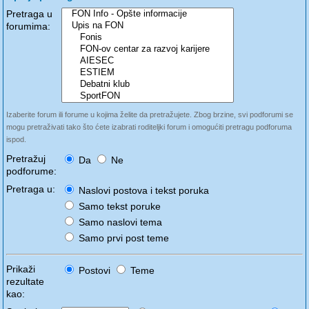
Pretraga u
forumima:
Izaberite forum ili forume u kojima želite da pretražujete. Zbog brzine, svi podforumi se
mogu pretraživati tako što ćete izabrati roditeljki forum i omogućiti pretragu podforuma
ispod.
Pretražuj
Da
Ne
podforume:
Pretraga u:
Naslovi postova i tekst poruka
Samo tekst poruke
Samo naslovi tema
Samo prvi post teme
Prikaži
Postovi
Teme
rezultate
kao: