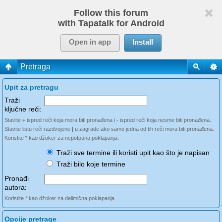
Follow this forum
with Tapatalk for Android
Open in app
Install
Pretraga
Upit za pretragu
Traži
ključne reči:
Stavite
+
ispred reči koja mora biti pronađena i
-
ispred reči koja nesme biti pronađena.
Stavite listu reči razdvojene
|
u zagrade ako samo jedna od tih reči mora biti pronađena.
Koristite * kao džoker za nepotpuna poklapanja.
Traži sve termine ili koristi upit kao što je napisan
Traži bilo koje termine
Pronađi
autora:
Koristite * kao džoker za delimična poklapanja
Opcije pretrage