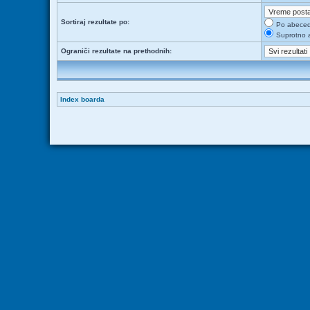
Sortiraj rezultate po:
Po abece
Suprotno 
Ograniči rezultate na prethodnih:
Index boarda