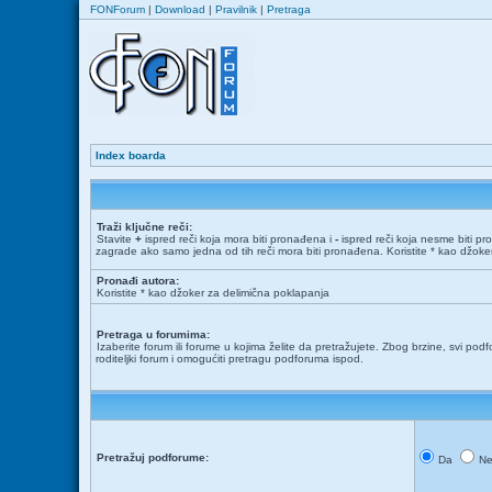
FONForum
|
Download
|
Pravilnik
|
Pretraga
Index boarda
Traži ključne reči:
Stavite
+
ispred reči koja mora biti pronađena i
-
ispred reči koja nesme biti pr
zagrade ako samo jedna od tih reči mora biti pronađena. Koristite * kao džok
Pronađi autora:
Koristite * kao džoker za delimična poklapanja
Pretraga u forumima:
Izaberite forum ili forume u kojima želite da pretražujete. Zbog brzine, svi podf
roditeljki forum i omogućiti pretragu podforuma ispod.
Pretražuj podforume:
Da
N