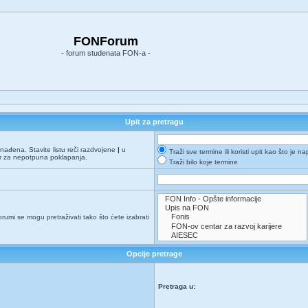
FONForum
- forum studenata FON-a -
Upit za pretragu
onađena. Stavite listu reči razdvojene
|
u
Traži sve termine ili koristi upit kao što je n
er za nepotpuna poklapanja.
Traži bilo koje termine
orumi se mogu pretraživati tako što ćete izabrati
Opcije pretrage
Pretraga u:
e