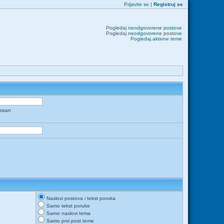
Prijavite se
|
Registruj se
Pogledaj neodgovorene postove
Pogledaj neodgovorene postove
Pogledaj aktivne teme
apisan
Naslovi postova i tekst poruka
Samo tekst poruke
Samo naslovi tema
Samo prvi post teme