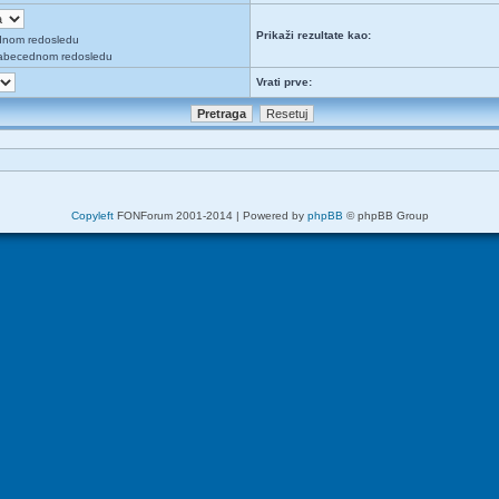
Prikaži rezultate kao:
dnom redosledu
abecednom redosledu
Vrati prve:
Copyleft
FONForum 2001-2014 | Powered by
phpBB
© phpBB Group