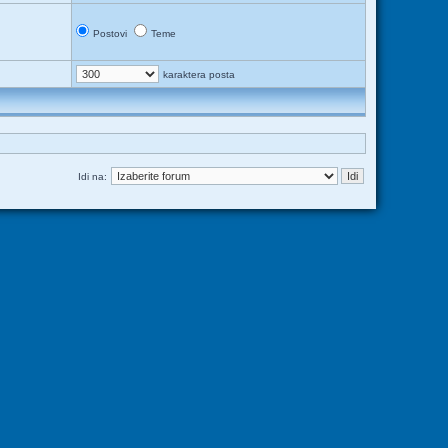
Postovi
Teme
karaktera posta
Idi na: