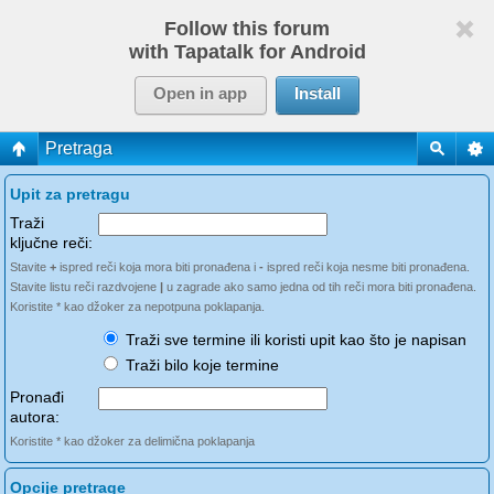
Follow this forum
with Tapatalk for Android
Open in app
Install
Pretraga
Upit za pretragu
Traži
ključne reči:
Stavite
+
ispred reči koja mora biti pronađena i
-
ispred reči koja nesme biti pronađena.
Stavite listu reči razdvojene
|
u zagrade ako samo jedna od tih reči mora biti pronađena.
Koristite * kao džoker za nepotpuna poklapanja.
Traži sve termine ili koristi upit kao što je napisan
Traži bilo koje termine
Pronađi
autora:
Koristite * kao džoker za delimična poklapanja
Opcije pretrage