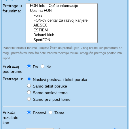
Pretraga u
forumima:
Izaberite forum ili forume u kojima želite da pretražujete. Zbog brzine, svi podforumi se
mogu pretraživati tako što ćete izabrati roditeljki forum i omogućiti pretragu podforuma
ispod.
Pretražuj
Da
Ne
podforume:
Pretraga u:
Naslovi postova i tekst poruka
Samo tekst poruke
Samo naslovi tema
Samo prvi post teme
Prikaži
Postovi
Teme
rezultate
kao: