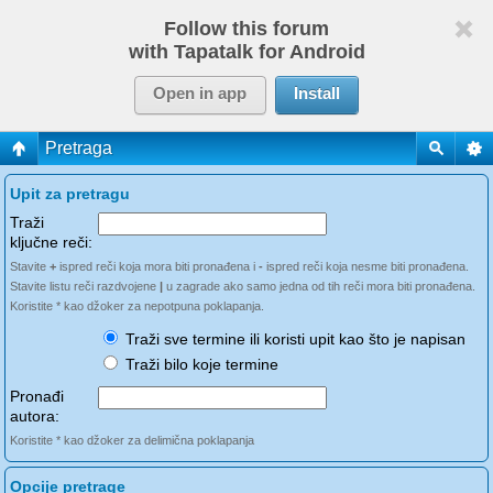
Follow this forum
with Tapatalk for Android
Open in app
Install
Pretraga
Upit za pretragu
Traži
ključne reči:
Stavite
+
ispred reči koja mora biti pronađena i
-
ispred reči koja nesme biti pronađena.
Stavite listu reči razdvojene
|
u zagrade ako samo jedna od tih reči mora biti pronađena.
Koristite * kao džoker za nepotpuna poklapanja.
Traži sve termine ili koristi upit kao što je napisan
Traži bilo koje termine
Pronađi
autora:
Koristite * kao džoker za delimična poklapanja
Opcije pretrage