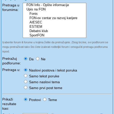
Pretraga u
forumima:
Izaberite forum ili forume u kojima želite da pretražujete. Zbog brzine, svi podforumi se
mogu pretraživati tako što ćete izabrati roditeljki forum i omogućiti pretragu podforuma
ispod.
Pretražuj
Da
Ne
podforume:
Pretraga u:
Naslovi postova i tekst poruka
Samo tekst poruke
Samo naslovi tema
Samo prvi post teme
Prikaži
Postovi
Teme
rezultate
kao: