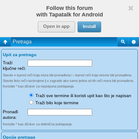
Follow this forum
with Tapatalk for Android
Open in app
Install
Pretraga
Upit za pretragu
Traži
ključne reči:
Stavite
+
ispred reči koja mora biti pronađena i
-
ispred reči koja nesme biti pronađena.
Stavite listu reči razdvojene
|
u zagrade ako samo jedna od tih reči mora biti pronađena.
Koristite * kao džoker za nepotpuna poklapanja.
Traži sve termine ili koristi upit kao što je napisan
Traži bilo koje termine
Pronađi
autora:
Koristite * kao džoker za delimična poklapanja
Opcije pretrage