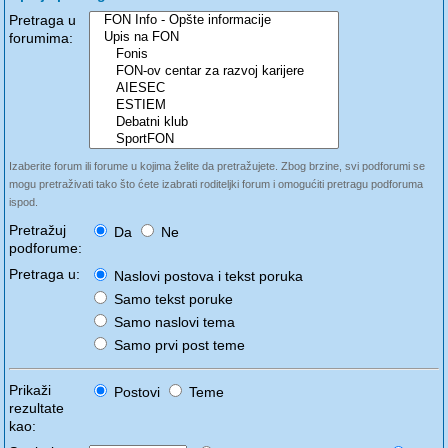
Pretraga u
forumima:
Izaberite forum ili forume u kojima želite da pretražujete. Zbog brzine, svi podforumi se
mogu pretraživati tako što ćete izabrati roditeljki forum i omogućiti pretragu podforuma
ispod.
Pretražuj
Da
Ne
podforume:
Pretraga u:
Naslovi postova i tekst poruka
Samo tekst poruke
Samo naslovi tema
Samo prvi post teme
Prikaži
Postovi
Teme
rezultate
kao: