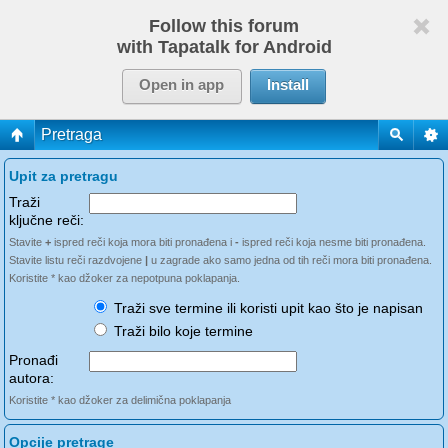
Follow this forum
with Tapatalk for Android
Open in app
Install
Pretraga
Upit za pretragu
Traži
ključne reči:
Stavite
+
ispred reči koja mora biti pronađena i
-
ispred reči koja nesme biti pronađena.
Stavite listu reči razdvojene
|
u zagrade ako samo jedna od tih reči mora biti pronađena.
Koristite * kao džoker za nepotpuna poklapanja.
Traži sve termine ili koristi upit kao što je napisan
Traži bilo koje termine
Pronađi
autora:
Koristite * kao džoker za delimična poklapanja
Opcije pretrage