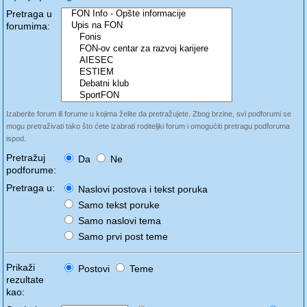
Pretraga u
forumima:
Izaberite forum ili forume u kojima želite da pretražujete. Zbog brzine, svi podforumi se
mogu pretraživati tako što ćete izabrati roditeljki forum i omogućiti pretragu podforuma
ispod.
Pretražuj
Da
Ne
podforume:
Pretraga u:
Naslovi postova i tekst poruka
Samo tekst poruke
Samo naslovi tema
Samo prvi post teme
Prikaži
Postovi
Teme
rezultate
kao: